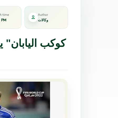
sh time
Author
وكالات
5 PM