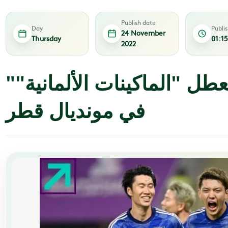
Publish date
Day
Publi
24 November
Thursday
01:1
2022
"كوكب اليابان" يعطل "الماكينات الألمانية"
في مونديال قطر