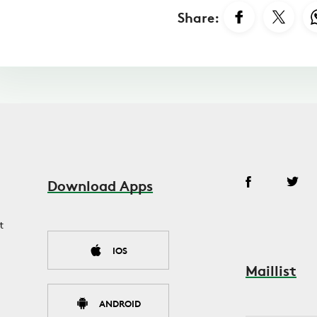
Share:
Download Apps
t
IOS
Maillist
ANDROID