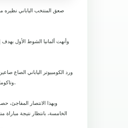
ورد الكومبيوتر الياباني الصاع صاعي
وتاكوما أسانو في الدقيقتين (75، و83) على الترتيب، من زمن اللقاء.
وبهذا الانتصار المفاجئ، حصد
الخامسة، بانتظار نتيجة مباراة م