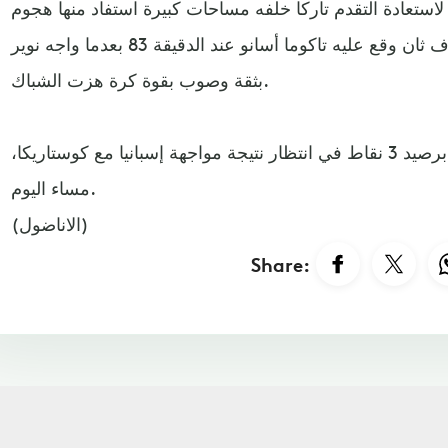
لاستعادة التقدم تاركا خلفه مساحات كبيرة استفاد منها هجوم
"الساموراي" وقلب الطاولة بهدف ثان وقع عليه تاكوما أسانو عند الدقيقة 83 بعدما واجه نوير
بثقة وصوب بقوة كرة هزت الشباك.
بهذا الفوز تصدرت اليابان الترتيب برصيد 3 نقاط في انتظار نتيجة مواجهة إسبانيا مع كوستاريكا،
مساء اليوم. ​​​​​
(الاناضول)
Share: