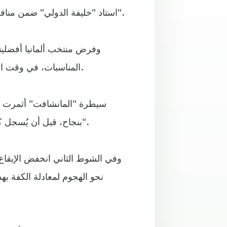
استاد "خليفة الدولي" ضمن منافسات المجموعة الخامسة من بطولة كأس العالم "قطر 2022".
وفرض منتخب ألمانيا أفضليت
المناسبات، في وقت اعتمد اليابان على الدفاع والارتداد السريع حينما تسمح الفرصة.
بنجاح، قبل أن يُسجل كاي هافيرتز هدفا ثانيا ألغاه الحكم بعد الرجوع إلى تقنية "الفار".
وفي الشوط الثاني انخفض الإيقاع 