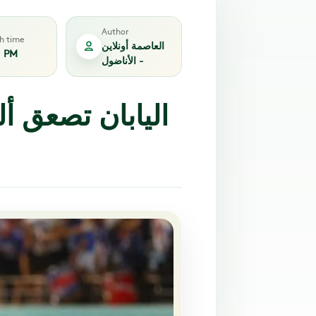
Author
sh time
العاصمة أونلاين
1 PM
- الأناضول
اليابان تصعق أل