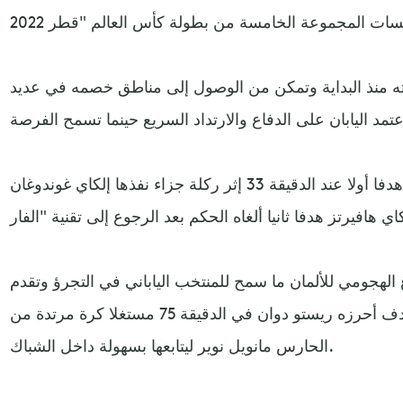
ه منذ البداية وتمكن من الوصول إلى مناطق خصمه في عديد
سيطرة "المانشافت" أثمرت هدفا أولا عند الدقيقة 33 إثر ركلة جزاء نفذها إلكاي غوندوغان
الهجومي للألمان ما سمح للمنتخب الياباني في التجرؤ وتقدم
نحو الهجوم لمعادلة الكفة بهدف أحرزه ريستو دوان في الدقيقة 75 مستغلا كرة مرتدة من
الحارس مانويل نوير ليتابعها بسهولة داخل الشباك.