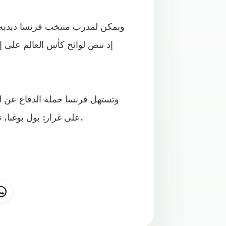
ويمكن لمدرب منتخب فرنسا ديديه د
وتستهل فرنسا حملة الدفاع عن لق
على غرار: بول بوغبا، نغولو كانتي، ميك مينيان، بريسنيل كيمبيبي وكريستوفر نكونكو.