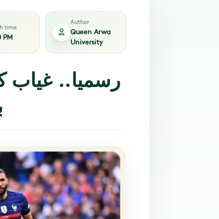
Author
sh time
Queen Arwa
0 PM
University
رسميا.. غياب ك
ب