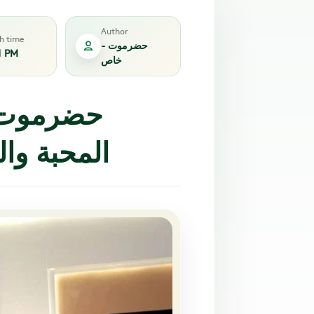
Author
sh time
حضرموت -
1 PM
خاص
حضرموت..
المحبة وال