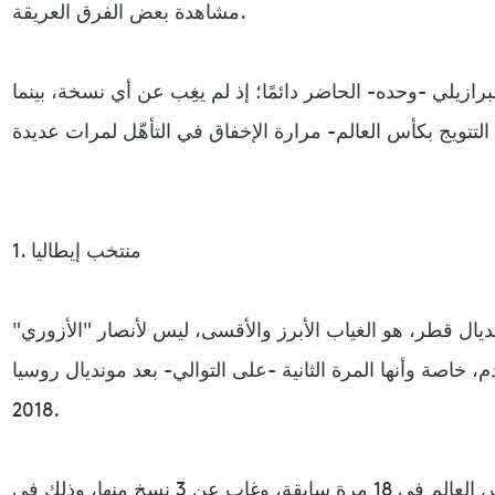
مشاهدة بعض الفرق العريقة.
برازيلي -وحده- الحاضر دائمًا؛ إذ لم يغِب عن أي نسخة، بينما
1. منتخب إيطاليا
ديال قطر، هو الغياب الأبرز والأقسى، ليس لأنصار "الأزوري"
خاصة وأنها المرة الثانية -على التوالي- بعد مونديال روسيا
2018.
شارك منتخب إيطاليا في كأس العالم في 18 مرة سابقة، وغاب عن 3 نسخ منها، وذلك في