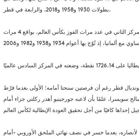
بطولات 1930 و1958 و2018، والرابعة في قطر.
ويأتي المنتخب الإيطالي في المركز الثاني في عدد مرات الفوز بكأس العالم، بواقع 4 مرات
نديال قطر رغم أن فرصتين سنحتا أمامه؛ الأولى بعدما فرّط
لح سويسرا، علمًا بأن لاعبه جورجينيو أهدر ركلتي جزاء أمام
لأنصاره، بعدما خسر في نصف نهائي الملحق الأوروبي -أمام