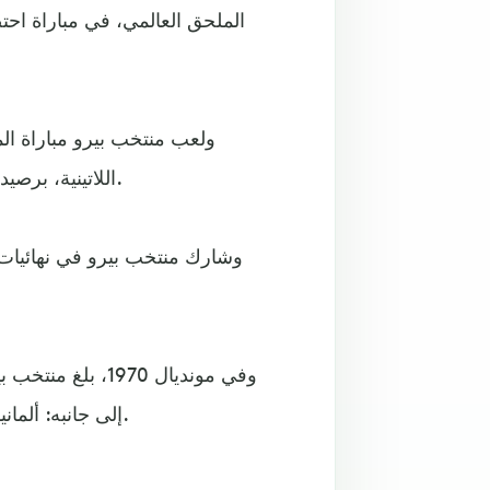
ولعب منتخب بيرو مباراة ال
اللاتينية، برصيد 24 نقطة، بفارق نقطتين عن الإكوادور، صاحب المركز الرابع.
وفي مونديال 1970
إلى جانبه: ألمانيا وبلغاريا والمغرب، قبل أن يخسر من البرازيل بهدفين لأربعة.