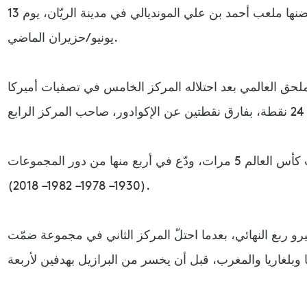
الملحق العالمي، في مباراة احتضنها ملعب أحمد بن علي المونديالي في مدينة الريّان، يوم 13
يونيو/حزيران الماضي.
ملحق العالمي بعد احتلاله المركز الخامس في تصفيات أميركا
وشارك منتخب بيرو في نهائيات كأس العالم 5 مرات، ودّع في أربع منها من دور المجموعات
(1930– 1978– 1982– 2018).
، بلغ منتخب بيرو ربع النهائي، بعدما احتلّ المركز الثاني في مجموعة ضمّت