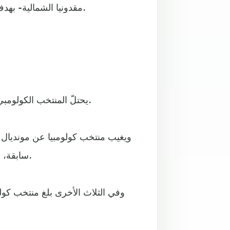
مقدونيا الشمالية- بهدف متأخّر سجّله ألكسندر تراجكوفسكي في الوقت بدل الضائع.
يحتلّ المنتخب الكولومبي المركز السابع عشر في تصنيف الفيفا برصيد 1611.04 نقطة.
سابقة، ودّع في ثلاث منها من دور المجموعات (1962– 1994– 1998).