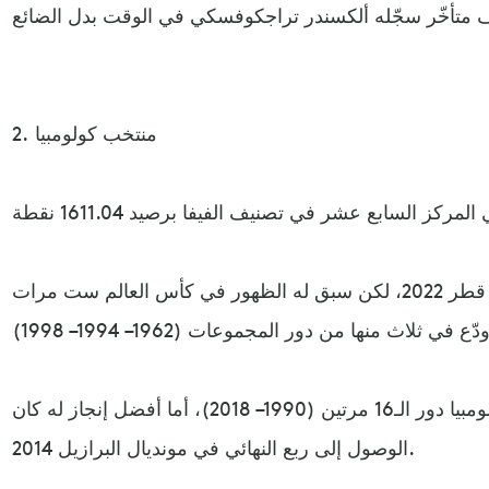
2. منتخب كولومبيا
ويغيب منتخب كولومبيا عن مونديال قطر 2022، لكن سبق له الظهور في كأس العالم ست مرات
وفي الثلاث الأخرى بلغ منتخب كولومبيا دور الـ16 مرتين (1990– 2018)، أما أفضل إنجاز له كان
الوصول إلى ربع النهائي في مونديال البرازيل 2014.