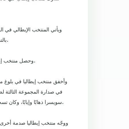
بالتساوي مع ألمانيا، إذ تُوّج بها أعوام 1934 و1938 و1982 و2006.
وحصل منتخب إيطاليا على 1726.14 نقطة، وضعته في المركز السادس عالميًا.
وأخفق منتخب إيطاليا في بلوغ مو
في صدارة المجموعة الثالثة لصا
سويسرا ذهابًا وإيابًا، وكان تسجيل إحداها كافيًا من أجل تحقيق العودة الإيطالية لكأس العالم.
ووجّه منتخب إيطاليا صدمة أخرى 