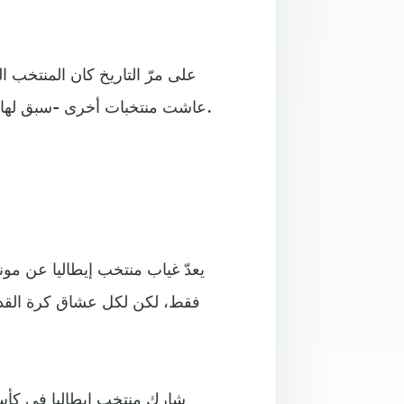
على مرّ التاريخ كان المنتخب ال
عاشت منتخبات أخرى -سبق لها التتويج بكأس العالم- مرارة الإخفاق في التأهّل لمرات عديدة.
يعدّ غياب منتخب إيطاليا عن مون
فقط، لكن لكل عشاق كرة القدم، 