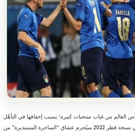
 العالم من غياب منتخبات كبيرة؛ بسبب إخفاقها في التأهّل
خلال مشوار التصفيات الطويل، وفي نسخة قطر 2022 سيُحرم عشاق "الساحرة المستديرة" من