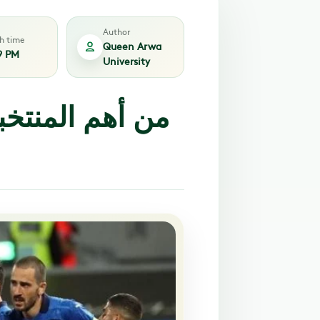
Author
sh time
Queen Arwa
9 PM
University