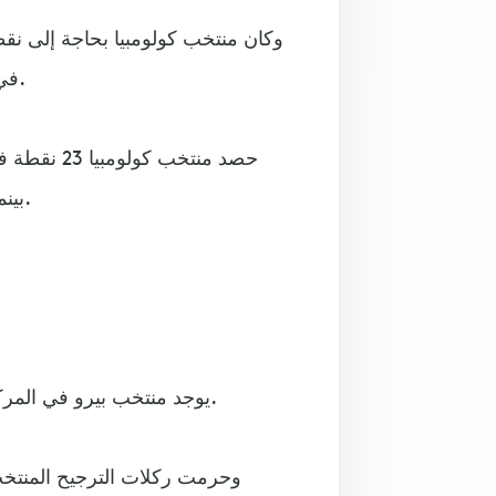
وكان منتخب كولومبيا بحاجة إلى نق
في ذلك بحلوله في المركز السادس في تصفيات أميركا اللاتينية.
بينما خسر في خمس أخرى، ليترك المركز الخامس لمنتخب بيرو.
يوجد منتخب بيرو في المركز الثالث والعشرين في تصنيف "الفيفا"، وفي جعبته 1561.01.
وحرمت ركلات الترجيح المنتخب