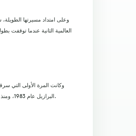
وعلى امتداد مسيرتها الطويلة، 
العالمية الثانية عندما توقفت ب
البرازيل عام 1983، ومنذ ذلك الحين لم يعثر عليها أبدا وصنعت 3 نسخ طبق الأصل منها.