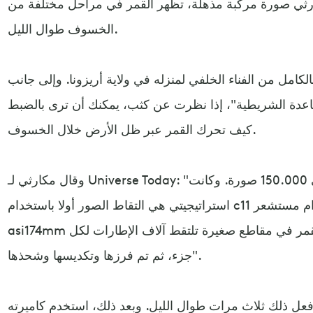
ارثي صورة مركّبة مذهلة، تظهر القمر في مراحل مختلفة من
الخسوف طوال الليل.
امل من الفناء الخلفي لمنزله في ولاية أريزونا. وإلى جانب
عدة الشريطية"، إذا نظرت عن كثب، يمكنك أن ترى بالضبط
كيف تحرك القمر عبر ظل الأرض خلال الخسوف.
وقال مكارثي لـ Universe Today: "بشكل عام، قمت بتصوير حوالي 150.000 صورة. وكانت
استراتيجيتي هي التقاط الصور أولا باستخدام c11 عند 2800 مم الأصلي باستخدام مستشعر
asi174mm السريع ولكن الصغير. وصورت القمر في مقاطع صغيرة تلتقط آلاف الإطارات لكل
جزء، ثم تم فرزها وتكديسها وشحذها".
ذلك ثلاث مرات طوال الليل. وبعد ذلك، استخدم كاميرته Sony a7ii المثبتة