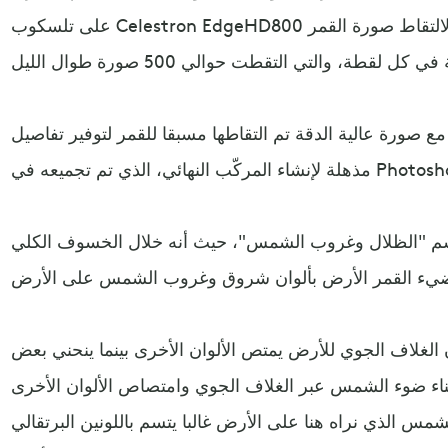
على تلسكوب Celestron EdgeHD800 مقاس 8 بوصات عند 2000 مم لالتقاط صورة القمر
ع صورة عالية الدقة تم التقاطها مسبقا للقمر لتوفير تفاصيل
م "الظلال وغروب الشمس"، حيث أنه خلال الخسوف الكلي
ن الغلاف الجوي للأرض يمتص الألوان الأخرى بينما ينحني بعض
اء ضوء الشمس عبر الغلاف الجوي وامتصاص الألوان الأخرى
س الذي نراه هنا على الأرض غالبا يتسم باللونين البرتقالي