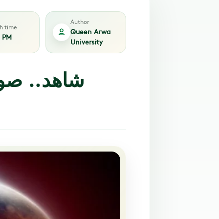
Author
sh time
Queen Arwa
6 PM
University
شاهد.. صور