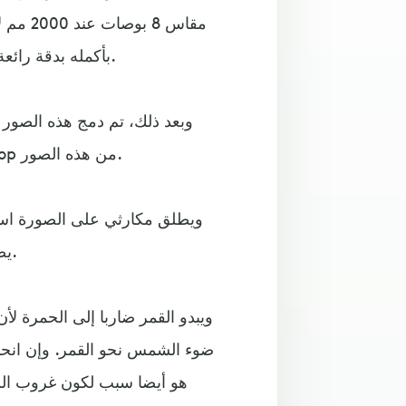
بأكمله بدقة رائعة في كل لقطة، والتي التقطت حوالي 500 صورة طوال الليل.
وبعد ذلك، تم دمج هذه الصور م
مذهلة لإنشاء المركّب النهائي، الذي تم تجميعه في Photoshop من هذه الصور.
ويطلق مكارثي على الصورة اس
يضيء القمر الأرض بألوان شروق وغروب الشمس على الأرض.
ويبدو القمر ضاربا إلى الحمرة لأ
ضوء الشمس نحو القمر. وإن انحن
هو أيضا سبب لكون غروب الشم