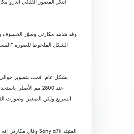
ابتكر المصور الفلكي أندرو مك
وقد شاهد مكارثي وصوّر الخسوف بالك
الشكل الملحوظ للصورة "المسا
وقال مكارثي إنه فعل 