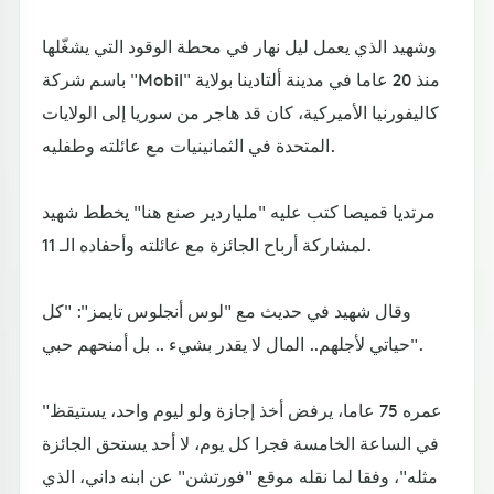
وشهيد الذي يعمل ليل نهار في محطة الوقود التي يشغّلها
باسم شركة "Mobil" منذ 20 عاما في مدينة ألتادينا بولاية
كاليفورنيا الأميركية، كان قد هاجر من سوريا إلى الولايات
المتحدة في الثمانينيات مع عائلته وطفليه.
مرتديا قميصا كتب عليه "ملياردير صنع هنا" يخطط شهيد
لمشاركة أرباح الجائزة مع عائلته وأحفاده الـ 11.
وقال شهيد في حديث مع "لوس أنجلوس تايمز": "كل
حياتي لأجلهم.. المال لا يقدر بشيء .. بل أمنحهم حبي".
"عمره 75 عاما، يرفض أخذ إجازة ولو ليوم واحد، يستيقظ
في الساعة الخامسة فجرا كل يوم، لا أحد يستحق الجائزة
مثله"، وفقا لما نقله موقع "فورتشن" عن ابنه داني، الذي