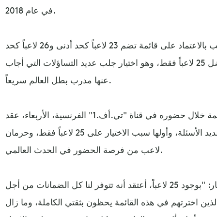
في عام 2018.
ورغم أن القوانين تسمح لكل منتخب بالاعتماد على قائمة تضم 23 لاعباً كحد أدنى و26 لاعباً كحد
أقصى، فإن المدرب الفرنسي فضل 25 لاعباً فقط، وهو اختيار جلب عديد التساؤلات التي أجاب
عنها مدرب بطل العالم سريعاً.
ومباشرة بعد أن كشف عن القائمة خلال حضوره في قناة "تي.أف.1" الفرنسية، الأربعاء، عقد
ديشان مؤتمراً صحفياً، للإجابة عن عديد الأسئلة، وأولها سبب الاختيار على 25 لاعباً فقط، وحرمان
لاعب من فرصة الحضور في الحدث العالمي.
وقال ديشان في تبرير هذا الاختيار: "بوجود 25 لاعباً، أعتقد أنه تتوفر لنا كل الضمانات من أجل
لذين اخترتهم في هذه القائمة يحظون بثقتي الكاملة، وما زال