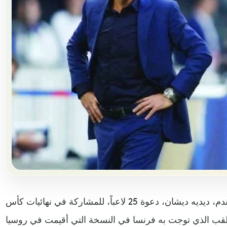
اختار مدرب منتخب فرنسا لكرة القدم، ديديه ديشان، دعوة 25 لاعباً، للمشاركة في نهائيات كأس
والدفاع عن اللقب الذي توجت به فرنسا في النسخة التي أقيمت في روسيا