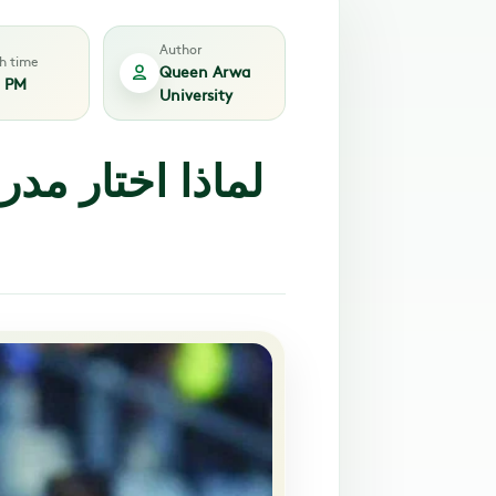
Author
sh time
Queen Arwa
3 PM
University