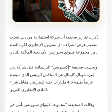
ذكرت تقارير صحفية أن شركة استثمارية من دبي تستعد
لتقديم عرض لشراء نادي ليفربول الإنجليزي لكرة القدم
من مجموعة فينواي سبورتس الأمريكية المالكة للنادي.
وبحسب صحيفة "إكسبريس" البريطانية فإن شركة دبي
إنترناشونال كابيتال هي المنافس الرئيس الذي سيقدم
عرضاً بقيمة 4.3 مليارات جنيه إسترليني مقابل شراء
النادي الإنجليزي العريق.
وقالت الصحيفة: "مجموعة فينواي سبورتس تأمل في
الحصول على 4.5 مليارات جنيه إسترليني، وقد يتم