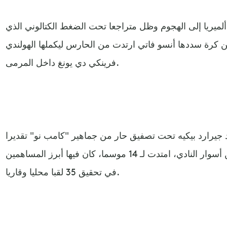
ألميريا إلى الهجوم وظل متراجعا تحت الضغط الكتالوني الذي
 هدفا ثانيا عند الدقيقة 62 من كرة سددها أنسو فاتي ارتدت من الحارس ليكملها الهولندي
فرينكي دي يونغ داخل المرمى.
85 خروج القائد جيرارد بيكيه تحت تصفيق حار من جماهير "كامب نو" تقديرا
لمسيرة طويلة أمضاها اللاعب بين أسوار النادي، امتدت لـ 14 موسما، كان فيها أبرز المساهمين
في تحقيق 35 لقبا محليا وقاريا.