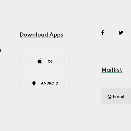
Download Apps
t
IOS
Maillist
ANDROID