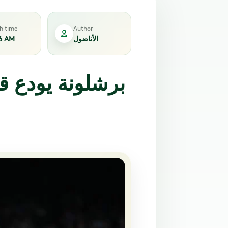
sh time
Author
الأناضول
6 AM
برشلونة يودع قا