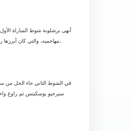
أنهى برشلونة شوط المباراة الأول 
مهاجميه، والتي كان أبرزها ركلة جزاء أهدرها البولندي روبرت ليفاندوفسكي في الدقيقة 7.
في الشوط الثاني جاء الحل من م
سيرجيو بوسكيتس ثم راوغ واختر