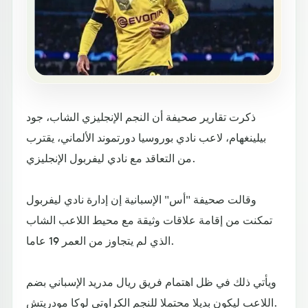
ذكرت تقارير صحيفة أن النجم الإنجليزي الشاب، جود
بيلينغهام، لاعب نادي بوروسيا دورتموند الألماني، يقترب
من التعاقد مع نادي ليفربول الإنجليزي.
وقالت صحيفة "أس" الإسبانية إن إدارة نادي ليفربول
تمكنت من إقامة علاقات وثيقة مع محيط اللاعب الشاب
الذي لم يتجاوز من العمر 19 عاما.
ويأتي ذلك في ظل اهتمام فريق ريال مدريد الإسباني بضم
اللاعب ليكون بديلا محتملا للنجم الكراوتي لوكا مودريتش.