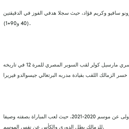
رونو سافيو وكريم فؤاد، حيث سجلا هدفي الفوز في الدقيقتين
(40 و90+1).
وحسم الأهلي بقيادة مدربه السويسري مارسيل كولر لقب السوبر المصري للمرة 12 في تاريخه
وخرج الأهلي ببطولته المحلية الأولى عن موسم 2020-2021، حيث لعب المباراة بصفته وصيفا
للزمالك بطل الدوري والكأس عن نفس الموسم.