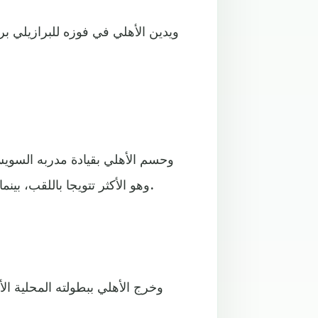
ويدين الأهلي في فوزه للبرازيلي ب
وهو الأكثر تتويجا باللقب، بينما خسر الزمالك اللقب بقيادة مدربه البرتغالي جيسوالدو فيريرا.