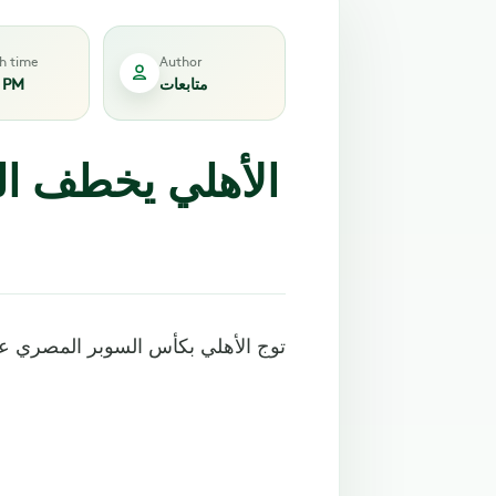
sh time
Author
متابعات
8 PM
الأهلي يخطف ال