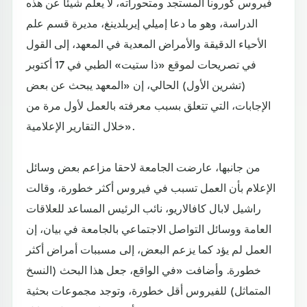
فيروس كورونا المستجد ومتحوراته، لا يعلم شيئا عن هذه
الدراسة، وهو ما دعا إميلي إيربلدينغ، مديرة قسم علم
الأحياء الدقيقة والأمراض المعدية في المعهد، إلى القول
في تصريحات لموقع «ذا ستيت» الطبي في 17 أكتوبر
(تشرين الأول) الحالي، إن «المعهد يبحث عن بعض
الإجابات، التي تتعلق بسبب معرفته بالعمل لأول مرة من
خلال التقارير الإعلامية».
من جانبها، عارضت الجامعة لاحقا مزاعم بعض وسائل
الإعلام بأن العمل تسبب في فيروس أكثر خطورة، وقالت
راشيل لابال كافالاريو، نائب الرئيس المساعد للعلاقات
العامة ووسائل التواصل الاجتماعي بالجامعة في بيان، إن
العمل لم يؤد كما يزعم البعض، إلى مسببات أمراض أكثر
خطورة. وأضافت «في الواقع، جعل هذا البحث (النسخ
المتماثل) للفيروس أقل خطورة، وتوجد مجموعات بحثية