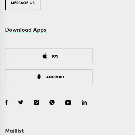
MESSAGE US
Download Apps
IOS
ANDROID
Maillist