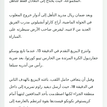
المجموعة، حيث يحتاج إلى التعادل فقط للتأهل.
وبعد ضمان ريال مدريد التأهل إلى أدوار خروج المغلوب
في الجولة الماضية، أراح كارلو أنشيلوتي مدرب الفريق
العديد من لاعبيه، ليفرض صاحب الأرض سيطرته على
المباراة.
وانتزع لايبزيغ التقدم في الدقيقة 13، عندما تابع يوسكو
جفارديول الكرة المرتدة من الحارس تيبو كورتوا، بعد ضربة
رأس من أندريه سيلفا.
وقبل أن يتعافى حامل اللقب، باغته لايبزيغ بالهدف الثاني
في الدقيقة 18، حيث أرسل ديفيد راوم تمريرة إلى داخل
منطقة الجزاء لكنها اصطدمت بأحد المدافعين لتتهيأ أمام
كريستوفر نكونكو فيسددها بقوة لترتطم بالعارضة إلى