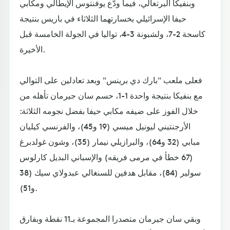
وبنفيكا البرتغالي، فيما ودّع يوفنتوس الإيطالي ومكابي
حيفا الإسرائيلي بخسارتهما الثلاثاء في باريس بنتيجة
كاسحة 2-7، ولشبونة 3-4، تواليا في الجولة الخامسة قبل
الأخيرة.
فعلى ملعب "بارك دي برينس" وبعد تعادلين على التوالي
مع بنفيكا بنتيجة واحدة 1-1، حسم سان جيرمان تأهله من
خلال الفوز على ضيفه مكابي حيفا بفضل نجومه الثلاثة:
الأرجنتيني ليونيل ميسي (19 و45)، والفرنسي كيليان
مبابي (32 و64)، والبرازيلي نيمار (35)، وشون غولدبرغ
(67 خطأ في مرمى فريقه) والإسباني البديل كارلوس
سولير (84)، مقابل هدفين للسنغالي عبدولاي سيك (38
و51).
وبقي سان جيرمان متصدرا المجموعة بـ11 نقطة وبفارق