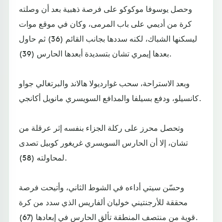
وحصل يوسوفا موكوكو على فرصة ذهبية بعد أن وصلته
كرة من أديمي على باب المرمى، وكان في موقع موات
ليسكنها الشباك، لكنه سددها بجانب القائم (36) ثم حاول
بعدها إيمري تشان بتسديدة أبعدها الحارس (39).
وبعد الاستراحة، سحب غوارديولا هالاند والبرتغالي جواو
كانسيلو، ودفع بسيلفا والمدافع السويسري مانويل أكانجي.
وتحصل محرز على ركلة الجزاء بنفسه إثر عرقلة من
تشان، إلا أن الحارس السويسري غريغور كوبيل تصدى
لمحاولته (58).
وحسّن سيتي أداءه في الشوط الثاني، وأتيحت فرصة
محققة للأرجنتيني خوليان ألفاريس الذي سدد من كرة
قوية من منتصف المنطقة تألق الحارس في إبعادها (67).