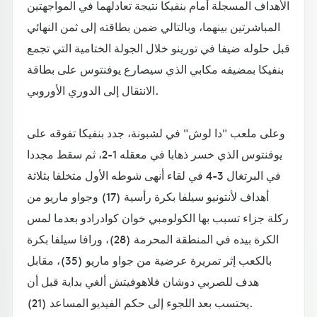
الأهداف المسجلة أمام بنفيكا نتيجة تعادلهما في المواجهتين
المباشرتين بينهما، وبالتالي ضمن بطاقته إلى ثمن النهائي
قبل حلوله ضيفا في تورينو خلال الجولة الختامية التي تجمع
بنفيكا بمضيفه مكابي الذي سيصارع يوفنتوس على بطاقة
الانتقال إلى الدوري الأوروبي.
وعلى ملعب "دا لوش" في لشبونة، جدد بنفيكا تفوقه على
يوفنتوس الذي خسر ذهابا في معقله 1-2، ثم سقط مجددا
في البرتغال 3-4 في لقاء أنهى شوطه الأول متخلفا بثلاثة
أهداف لأنتونيو سيلفا بكرة رأسية (17) وجواو ماريو من
ركلة جزاء تسبب بها الكولومبي خوان كوادرادو بعدما لمس
الكرة بيده في المنطقة المحرمة (28)، ورافا سيلفا بكرة
بالكعب إثر تمريرة عرضية من جواو ماريو (35)، مقابل
هدف للصربي دوشان فلاهوفيتش ألغي بداية قبل أن
يحتسب بعد اللجوء إلى حكم الفيديو المساعد (21).