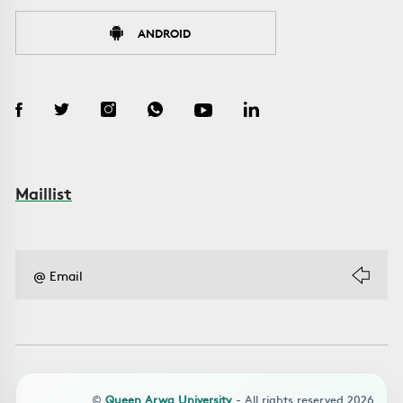
ANDROID
Maillist
©
Queen Arwa University
- All rights reserved 2026