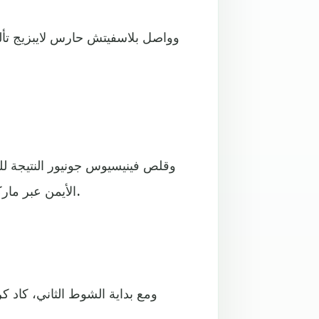
وواصل بلاسفيتش حارس لايبزيج تأل
الأيمن عبر ماركو أسينسيو وسدد كرة رأسية أسفل يسار الحارس بلاسفيتش.