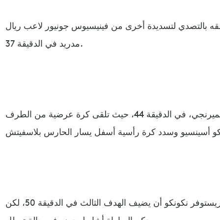
قه بالتصدي لتسديدة أخرى من فينيسيوس جونيور لاعب ريال
مدريد في الدقيقة 37.
وقلص فينيسيوس جونيور النتيجة للميرنجي، في الدقيقة 44، حيث تلقى كرة عرضية من الطرف
ومع بداية الشوط الثاني، كاد كريستوفر نكونكو أن يضيف الهدف الثالث في الدقيقة 50، لكن
حكم المباراة أشار لوجوده في حالة تسلل.