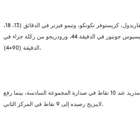
وسجل أهداف لايبزيج جوسكو جفاريدول، كريستوفر نكونكو، وتيمو فيرنر في الدقائق (13، 18،
81)، بينما سجل لريال مدريد فينيسيوس جونيور في الدقيقة 44، ورودريجو من ركلة جزاء في
الدقيقة (90+4).
وبهذه الهزيمة تجمد رصيد ريال مدريد عند 10 نقاط في صدارة المجموعة السادسة، بينما رفع
لايبزيج رصيده إلى 9 نقاط في المركز الثاني.