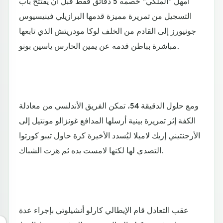
أمهل "الملكي" خصمه 5 دقائق فقط قبل أن يفتتح باب
التسجيل من تمريرة مميزة قدمها البرازيلي فينيسيوس
جونيورز إلى القادم من الخلف لوكا مودريتش الذي تابعها
مباشرة بباطن قدمه عن يمين الحارس ياسين بونو.
ومع حلول الدقيقة 54، تمكن الفريق الأندلسي من معادلة
الكفة إثر تمريرة بينية أرسلها المدافع غونزالو مونتيل إلى
الأرجنتيني إريك لاميلا ليُسدد الأخيرة كرة حاول تيبو كورتوا
التصدي لها لكنها لامست يده ثم هزت الشباك.
عقب التعادل قام الإيطالي كارلو أنشيلوتي بإجراء عدة