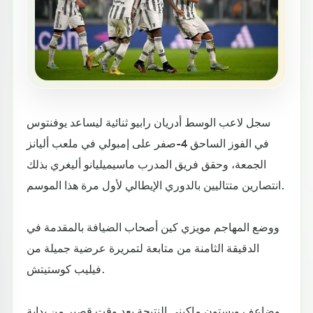
سجل لاعب الوسط أدريان رابيو ثنائية ليساعد يوفنتوس
في الفوز الساحق 4-صفر على إمبولي في ملعب أليانز
الجمعة، وحقق فريق المدرب ماسيميليانو أليغري بذلك
انتصارين متتاليين بالدوري الإيطالي لأول مرة هذا الموسم.
ووضع المهاجم مويزي كين أصحاب الضيافة بالمقدمة في
الدقيقة الثامنة من متابعة لتمريرة عرضية جميلة من
فيليب كوستيتش.
وضاعف ويستون ماكيني النتيجة بعد وقت قصير من بداية