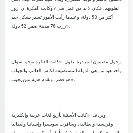
لقلوبهم، فكان لا بد من عمل شيء وكانت الفكرة أن أزور
أكثر من 50 دولة، وعندما رأيت الأمور تسير بشكل جيد
زرت 78 مدينة ضمن 52 دولة».
وحول مضمون المبادرة، يقول: «كانت الفكرة توجيه سؤال
واحد هو: من هي الدولة المستضيفة لكأس العالم، والجواب
هو قطر، ونقدم هدية لمن يجيب».
ويردف: «كانت الأسئلة بأربع لغات عربية وإنكليزية
وفرنسية وإيطالية، وسافرت سويسرا وإسبانيا وإيطاليا
والنرويج وكثيرا من الدول (..) ونأمل أن تكون هدية بسيطة