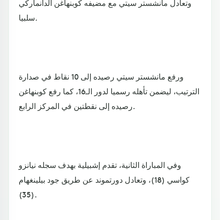
وتعادل مانشستر سيتي مع مضيفه كوبنهاغن الدانماركي
سلبيا.
ورفع مانشستر سيتي رصيده إلى 10 نقاط في صدارة
الترتيب، ليضمن تأهله رسميا لدور الـ16، كما رفع كوبنهاغن
رصيده إلى نقطتين في المركز الرابع.
وفي المباراة الثانية، تقدم إشبيلية بهدف سجله نيانزو
كواسي (18)، وتعادل دورتموند عن طريق جود بيلينغهام
(35).