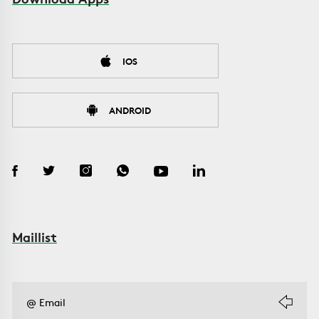
IOS
ANDROID
Maillist