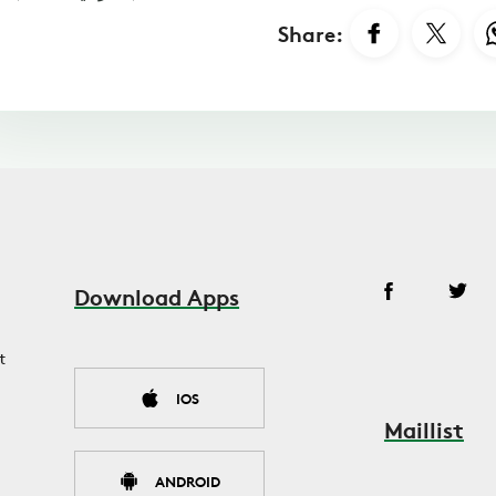
Share:
Download Apps
t
IOS
Maillist
ANDROID