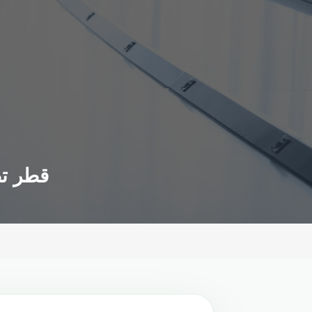
قطر تطلق مبادرة للمشجعين لحضور المونديال بلا تذكرة.. كيف ذلك؟