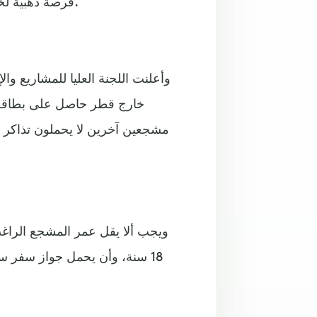
فرصة ذهبية لخوض تجربة استثنائية من دون عناء التفكير بأي شروط مُحددة.
ويجب ألا يقل عمر المشجع الراغب
18 سنة، وأن يحمل جواز سفر سا