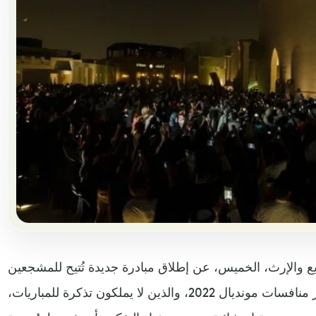
يع والإرث، الخميس، عن إطلاق مبادرة جديدة تُتيح للمشجعين
الراغبين في السفر إلى قطر لحضور منافسات مونديال 2022، والذين لا يملكون تذكرة للمباريات،