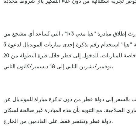
وأعلنت اللجنة العليا للمشاريع والإرث إطلاق مبادرة "هيا معي 3+1"، التي تُساعد أي مشجع من
خارج قطر حاصل على بطاقة "هيا" استخدام رقم تذكرة إحدى مباريات المونديال لدعوة 3
مشجعين آخرين لا يحملون تذاكر خاصة للمباريات، للدخول إلى قطر خلال فترة البطولة من 20
نوفمبر/تشرين الثاني إلى 18 ديسمبر/كانون الثاني.
 بالسفر إلى دولة قطر من دون تذكرة مباراة للمونديال عن
ري الصلاحية، مع التنويه بأن هذه المبادرة غير صالحة لسكان
دولة قطر وتقتصر فقط على القادمين من الخارج.