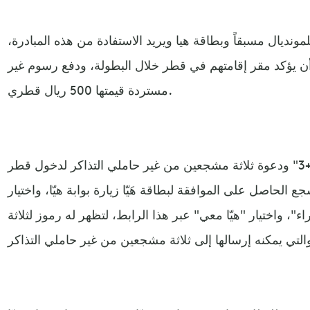
نديال مسبقاً وبطاقة هيا ويريد الاستفادة من هذه المبادرة،
ه، أن يؤكد مقر إقامتهم في قطر خلال البطولة، ودفع رسوم غير
مستردة قيمتها 500 ريال قطري.
وللاستفادة من مبادرة "هيّا معي 1+3" ودعوة ثلاثة مشجعين من غير حاملي التذاكر لدخول قطر
الحاصل على الموافقة لبطاقة هَيّا زيارة بوابة هيّا، واختيار
ء"، واختيار "هيّا معي" عبر هذا الرابط، لتظهر له رموز لثلاثة