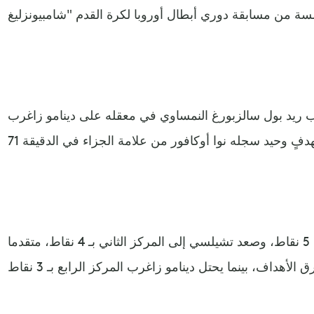
ريد بول سالزبورغ النمساوي في معقله على دينامو زاغرب
وبهذا تصدر ريد بول الترتيب برصيد 5 نقاط، وصعد تشيلسي إلى المركز الثاني بـ 4 نقاط، متقدما