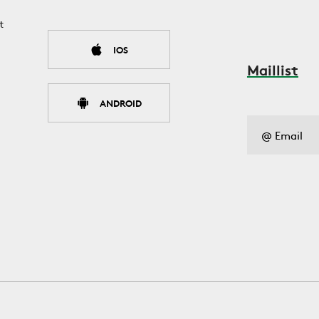
t
IOS
Maillist
ANDROID