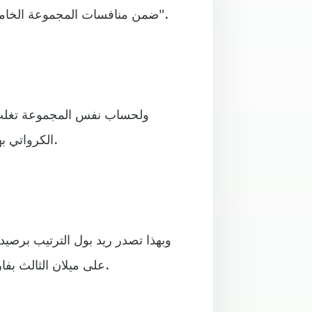
ضمن منافسات المجموعة الخامسة من مسابقة دوري أبطال أوروبا لكرة القدم "شامبيونزليغ".
ولحساب نفس المجموعة تغلب 
الكرواتي بهدفٍ وحيد سجله نوا أوكافور من علامة الجزاء في الدقيقة 71.
على ميلان الثالث بفارق الأهداف، بينما يحتل دينامو زاغرب المركز الرابع بـ 3 نقاط.