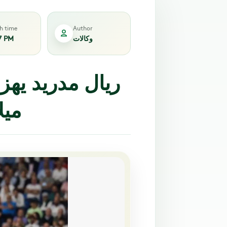
sh time
Author
وكالات
7 PM
ريال مدريد يه
ميل