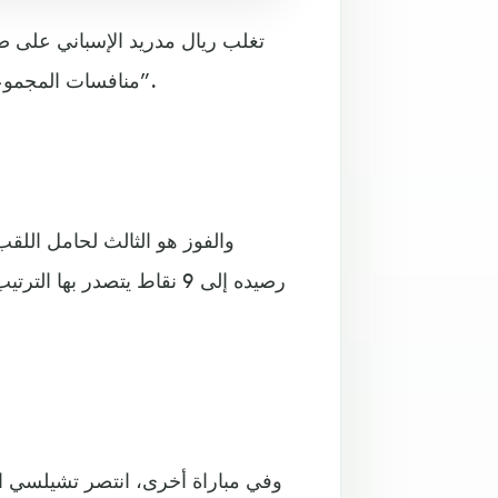
تغلب ريال مدريد الإسباني على ضي
منافسات المجموعة السادسة من دوري أبطال أوروبا لكرة القدم “شامبيونزليغ”.
والفوز هو الثالث لحامل اللقب
وفي مباراة أخرى، انتصر تشيلسي ال