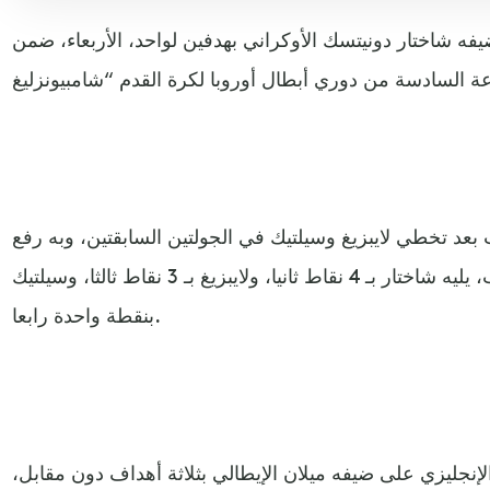
فه شاختار دونيتسك الأوكراني بهدفين لواحد، الأربعاء، ضمن
 بعد تخطي لايبزيغ وسيلتيك في الجولتين السابقتين، وبه رفع
رصيده إلى 9 نقاط يتصدر بها الترتيب، يليه شاختار بـ 4 نقاط ثانيا، ولايبزيغ بـ 3 نقاط ثالثا، وسيلتيك
بنقطة واحدة رابعا.
إنجليزي على ضيفه ميلان الإيطالي بثلاثة أهداف دون مقابل،