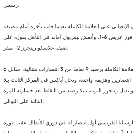
رسمي.
الإيطالي على العلامة الكاملة بعدما قلب تأخره أمام مضيفه
أياكس أمستردام الهولندي إلى فوز عريض 6-1، وأنعش ليفربول آماله في التأهل بفوزه على
ضيفه غلاسكو رينجرز 2- صفر.
ويتصدر نابولي المجموعة الأولى بالعلامة الكاملة برصيد 9 نقاط من 3 انتصارات متتالية، مقابل 6
نقاط لليفربول في المركز الثاني من انتصارين وهزيمة واحدة، ويحل أياكس في المركز الثالث بـ3
يتذيل رينجرز الترتيب بلا رصيد من النقاط بعد خسارته للمرة
الثالثة على التوالي.
رسيليا الفرنسي أول انتصار له في دوري الأبطال عقب فوزه