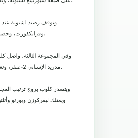
وفرانكفورت، وحصد مارسيليا أول 3 نقاط له في البطولة وظل في المركز الرابع.
وفي المجموعة الثالثة، واصل كلو
مدريد الإسباني 2-صفر، وتغلب بورتو البرتغالي على ضيفه باير ليفركوزن الألماني 2-صفر.