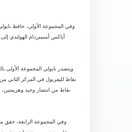
وفي المجموعة الأولى، حافظ نابولي 
نقاط من انتصار وحيد وهزيمتين، و
وفي المجموعة الرابعة، حقق ما
على ضيفه سبورتينغ لشبونة، وتعادل آينتراخت فرانكفورت الألماني مع توتنهام الإنجليزي سلبيا.