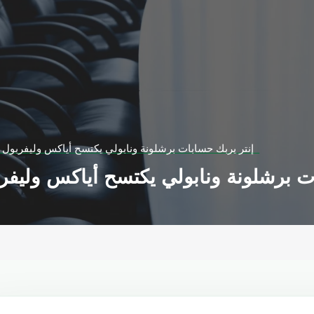
إنتر يربك حسابات برشلونة ونابولي يكتسح أياكس وليفربول يحقق فوزاً مستحقاً