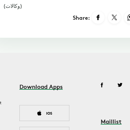
(وكالات)
Share:
Download Apps
t
IOS
Maillist