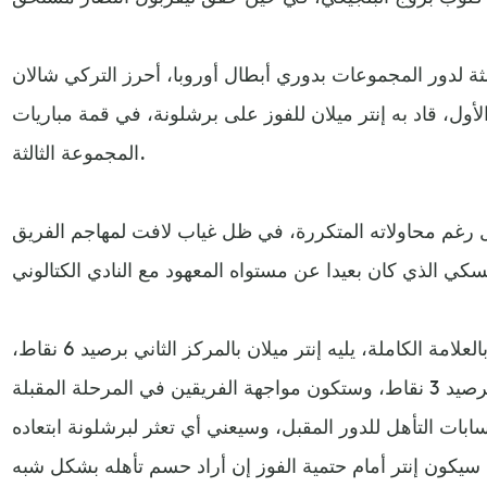
ثالثة لدور المجموعات بدوري أبطال أوروبا، أحرز التركي شالان
لأول، قاد به إنتر ميلان للفوز على برشلونة، في قمة مباريات
المجموعة الثالثة.
ل رغم محاولاته المتكررة، في ظل غياب لافت لمهاجم الفريق
ويتصدر المجموعة بايرن ميونيخ بالعلامة الكاملة، يليه إنتر ميلان بالمركز الثاني برصيد 6 نقاط،
وتراجع برشلونة للمركز الثالث برصيد 3 نقاط، وستكون مواجهة الفريقين في المرحلة المقبلة
ت التأهل للدور المقبل، وسيعني أي تعثر لبرشلونة ابتعاده
سيكون إنتر أمام حتمية الفوز إن أراد حسم تأهله بشكل شبه