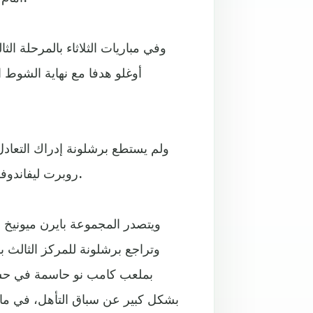
وفي مباريات الثلاثاء بالمرحلة ال
أوغلو هدفا مع نهاية الشوط ا
ولم يستطع برشلونة إدراك التعاد
روبرت ليفاندوفسكي الذي كان بعيدا عن مستواه المعهود مع النادي الكتالوني.
بملعب كامب نو حاسمة في حسابا
بشكل كبير عن سباق التأهل، في ما 