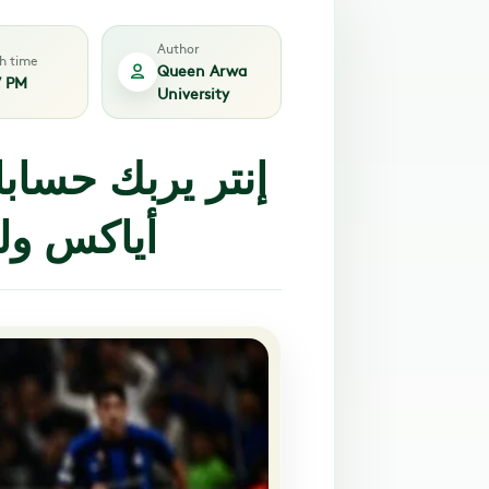
Author
sh time
Queen Arwa
7 PM
University
إنتر يربك حساب
أياكس وليفربول يحقق فوزاً مستحقاً