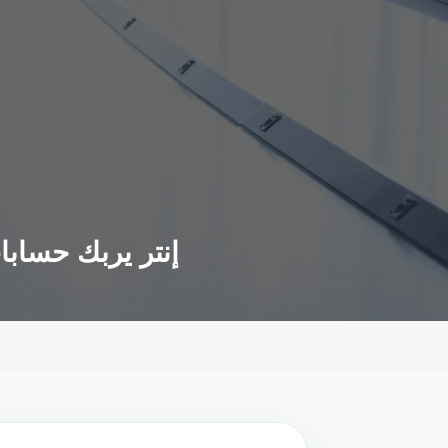
إنتر يربك حسابات برشلونة ونابولي يكتسح أياكس وليفربول يحقق فوزاً مستحقاً