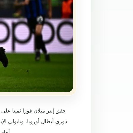
حقق إنتر ميلان فوزا ثمينا عل
دوري أبطال أوروبا، ونابولي الإ
أمام كلوب بروج البلجيكي، في حين حقق ليفربول انتصار مستحق.