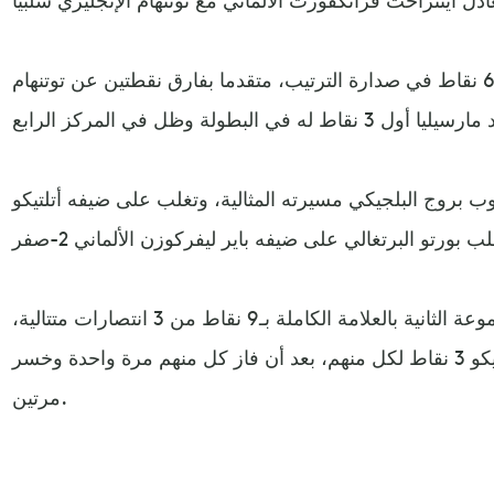
وتوقف رصيد لشبونة عند 6 نقاط في صدارة الترتيب، متقدما بفارق نقطتين عن توتنهام
ب بروج البلجيكي مسيرته المثالية، وتغلب على ضيفه أتلتيكو
ويتصدر كلوب بروج ترتيب المجموعة الثانية بالعلامة الكاملة بـ9 نقاط من 3 انتصارات متتالية،
ويمتلك ليفركوزن وبورتو وأتلتيكو 3 نقاط لكل منهم، بعد أن فاز كل منهم مرة واحدة وخسر
مرتين.