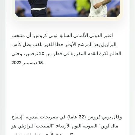
اعتبر الدولي الألماني السابق توني كروس، أن منتخب
البرازيل يعد المرشح الأوفر حظا للفوز بلقب بطل كأس
العالم لكرة القدم المقررة في قطر من 20 نوفمبر، وحتى
18 ديسمبر 2022.
وقال توني كروس (32 عاما) في تصريحات لمدونة "إينفاخ
مال لوبن" الصوتية اليوم الأربعاء: "المنتخب البرازيلي هو
المرشح الأوفر حظا بالنسبة لي".