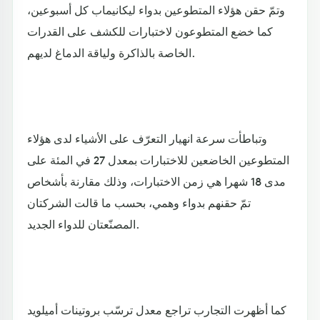
وتمّ حقن هؤلاء المتطوعين بدواء ليكانيماب كل أسبوعين،
كما خضع المتطوعون لاختبارات للكشف على القدرات
الخاصة بالذاكرة ولياقة الدماغ لديهم.
وتباطأت سرعة انهيار التعرّف على الأشياء لدى هؤلاء
المتطوعين الخاضعين للاختبارات بمعدل 27 في المئة على
مدى 18 شهرا هي زمن الاختبارات، وذلك مقارنة بأشخاص
تمّ حقنهم بدواء وهمي، بحسب ما قالت الشركتان
المصنّعتان للدواء الجديد.
كما أظهرت التجارب تراجع معدل ترسّب بروتينات أميلويد