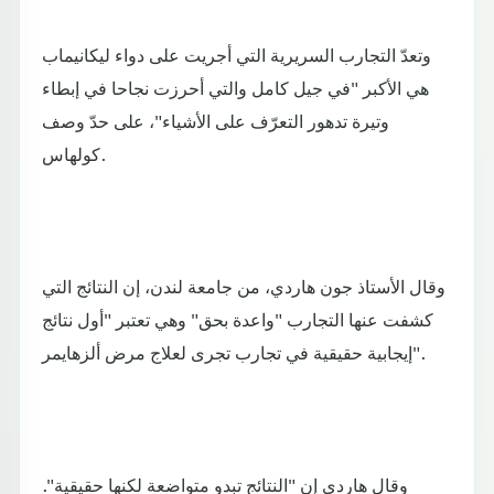
وتعدّ التجارب السريرية التي أجريت على دواء ليكانيماب
هي الأكبر "في جيل كامل والتي أحرزت نجاحا في إبطاء
وتيرة تدهور التعرّف على الأشياء"، على حدّ وصف
كولهاس.
وقال الأستاذ جون هاردي، من جامعة لندن، إن النتائج التي
كشفت عنها التجارب "واعدة بحق" وهي تعتبر "أول نتائج
إيجابية حقيقية في تجارب تجرى لعلاج مرض ألزهايمر".
وقال هاردي إن "النتائج تبدو متواضعة لكنها حقيقية".