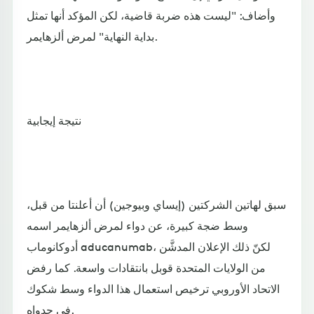
وأضاف: "ليست هذه ضربة قاضية، لكن المؤكد أنها تمثل
بداية النهاية" لمرض ألزهايمر.
نتيجة إيجابية
سبق لهاتين الشركتين (إيساي وبيوجين) أن أعلنتا من قبل،
وسط ضجة كبيرة، عن دواء لمرض ألزهايمر اسمه
أدوكانوماب aducanumab، لكنّ ذلك الإعلان المدشَّن
من الولايات المتحدة قوبل بانتقادات واسعة. كما رفض
الاتحاد الأوروبي ترخيص استعمال هذا الدواء وسط شكوك
في جدواه.