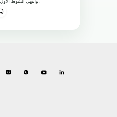
وانتهى الشوط الأول لمباراة البرتغال والتشيك بتفوق رفاق رونالدو بهدفين دون رد.