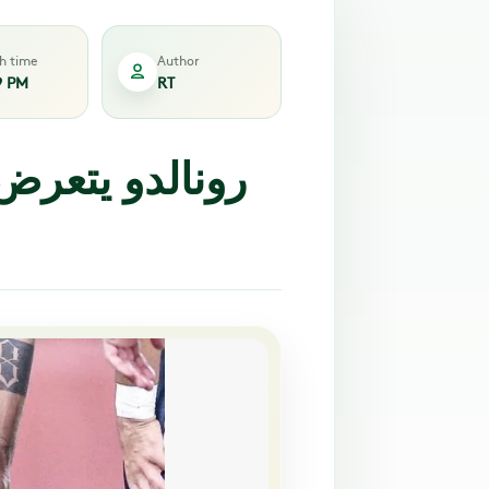
sh time
Author
9 PM
RT
رونالدو يتعرض