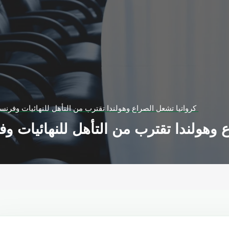
كرواتيا تشعل الصراع وهولندا تقترب من التأهل للنهائيات وفرنسا تحافظ على آمالها