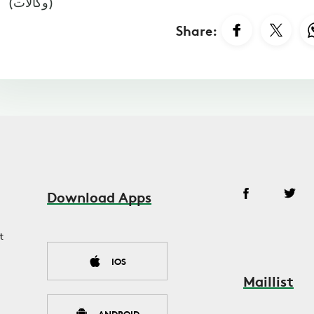
(وكالات)
Share:
Download Apps
t
IOS
Maillist
ANDROID