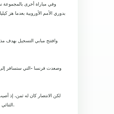
وفي مباراة أخرى بالمجموعة نف
وافتتح مبابي التسجيل بهدف مذ
وصعدت فرنسا -التي ستسافر إلى ال
لكن الانتصار كان له ثمن، إذ أصي
الثنائي إلى كريم بنزيمة وهوجو لوريس وبول بوغبا في قائمة الغيابات.