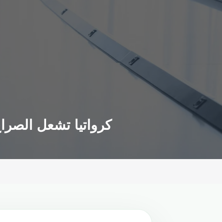
كرواتيا تشعل الصراع وهولندا تقترب من التأهل للنهائيات وفرنسا تحافظ على آمالها