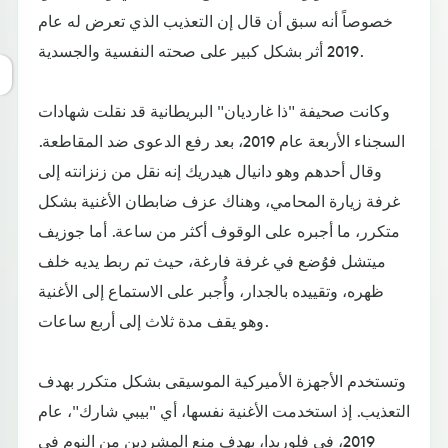
خصوصاً أنه سبق أن قال إن التعذيب الذي تعرض له عام
2019 أثر بشكل كبير على صحته النفسية والجسدية.
وكانت صحيفة "ذا غارديان" البريطانية قد نقلت شهادات
السجناء الأربعة عام 2019، بعد رفع الدعوى ضد المقاطعة.
وقال أحدهم وهو دانيال هيدريك إنه نقل من زنزانته إلى
غرفة زيارة المحامي، وهناك عزف ضابطان الأغنية بشكل
متكرر، ما أجبره على الوقوف أكثر من ساعة. أما جوزيف
ميتشل فوُضع في غرفة فارغة، حيث تم ربط يديه خلف
ظهره، وتقييده بالجدار، وأُجبر على الاستماع إلى الأغنية
وهو يقف مدة ثلاث إلى أربع ساعات.
وتستخدم الأجهزة الأميركية الموسيقى بشكل متكرر بهدف
التعذيب. إذ استخدمت الأغنية نفسها، أي "بيبي شارك"، عام
2019، في فلوريدا، بهدف منع المشردين من النوم في