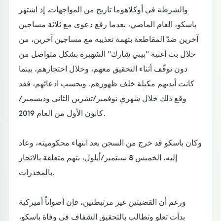
والشرطة في أوكلاهوما تاريخ من المواجهات. إذ اشتهر
باسكو، العام الماضي، بعدما رفع دعوى مع ثلاثة مساجين
آخرين ضدّ المقاطعة بتهمة تعذيبه مع مساجين آخرين، من
خلال بث أغنية "بيبي شارك" الشهيرة بشكل متواصل من
دون توقّف أثناء التحقيق معهم، وخلال احتجازهم، بينما
كانت أيديهم مكبلة خلف ظهورهم. وبحسب ادعائهم، فقد
وقع ذلك خلال شهري نوفمبر/تشرين الثاني وديسمبر/
كانون الأول من العام 2019.
وكان باسكو قد خرج من السجن بعد انتهاء محكوميته، وعاد
إليه، الخميس 8 سبتمبر/أيلول، بتهم متعلقة بالاتجار
بالمخدرات.
ورغم أن القضيتين غير مرتبطتين، فإن أصواتاً أميركية
بدأت تعلو وتطالب بالتحقيق الشفاف في وفاة باسكو،