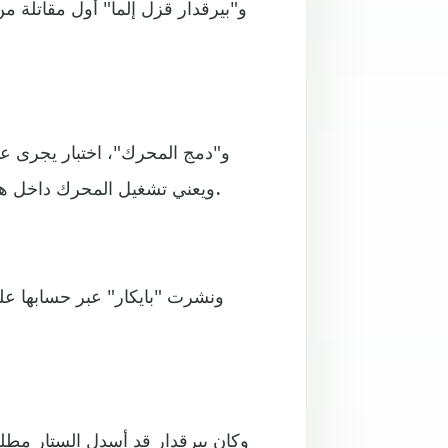
و"بيرقدار قزل إلما" أول مقاتلة من
و"دمج المحرك"، اختبار يجرى ع
ويعني تشغيل المحرك داخل هيكل الطائرة، للتأكد من عملية الانسجام بين المحرك والهيكل.
ونشرت "بايكار" عبر حسابها على ت
وكان بيرقدار قد أسدل الستار مطلع