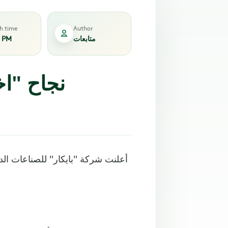
sh time
Author
متابعات
5 PM
نجاح "اخ
أعلنت شركة "بايكار" للصناعات الدف