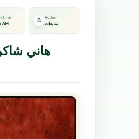
sh time
Author
متابعات
3 AM
هاني شاكر