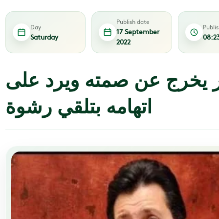
Publish date
Day
Publi
17 September
Saturday
08:2
2022
 يخرج عن صمته ويرد على
اتهامه بتلقي رشوة