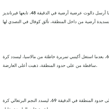
وبدأ المانيو، الشوط الثاني بقوة بعدما أرسل دالوت عرضية أرضية في الدقيقة 48، تابعها فيرنانديز
وعاد شيريف للظهور في الدقيقة 60، بعدما استغل أكينبي تمربرة خاطئة من مالاسيا، ليسدد كرة
ساقطة من على حدود المنطقة، ذهبت أعلى العارضة.
ومهد مالاسيا، الكرة لرونالدو على حدود المنطقة في الدقيقة 69، ليسدد النجم البرتغالي كرة
مباشرة علت العارضة بقليل.