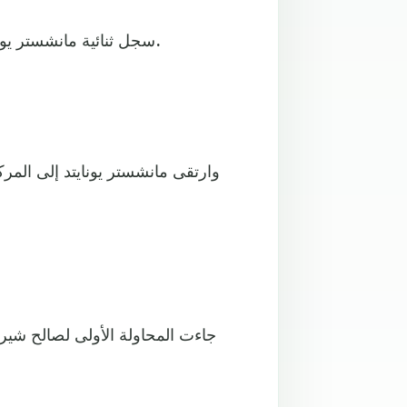
سجل ثنائية مانشستر يونايتد، جادون سانشو وكريستيانو رونالدو في الدقيقتين 17 و39.