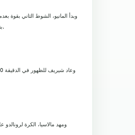
بتسديدة أرضية من داخل المنطقة، تألق كوفال في التصدي لها.