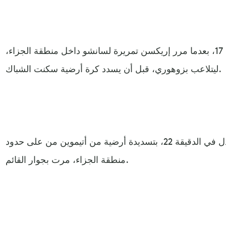
وافتتح يونايتد التسجيل في الدقيقة 17، بعدما مرر إريكسن تمريرة لسانشو داخل منطقة الجزاء،
ليتلاعب بزوهوري، قبل أن يسدد كرة أرضية سكنت الشباك.
وكاد شيريف أن يسجل هدف التعادل في الدقيقة 22، بتسديدة أرضية من أتيموين من على حدود
منطقة الجزاء، مرت بجوار القائم.