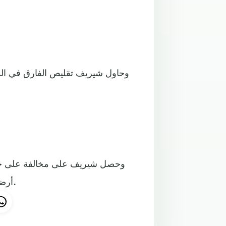
أرضية قوية أمسك بها دي خيا، لينتهي اللقاء بفوز مانشستر يونايتد.