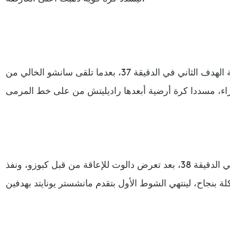
وأهدر يونايتد، فرصة محققة لإضافة الهدف الثاني في الدقيقة 37، بعدما تلقى سانشو الخالي من
وحصل يونايتد على ركلة جزاء في الدقيقة 38، بعد تعرض دالوت للإعاقة من قبل كبوزو، ونفذ