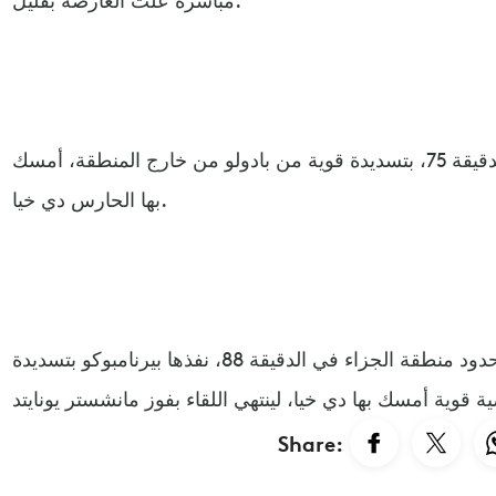
وحاول شيريف تقليص الفارق في الدقيقة 75، بتسديدة قوية من بادولو من خارج المنطقة، أمسك
بها الحارس دي خيا.
وحصل شيريف على مخالفة على حدود منطقة الجزاء في الدقيقة 88، نفذها بيرنامبوكو بتسديدة
Share: