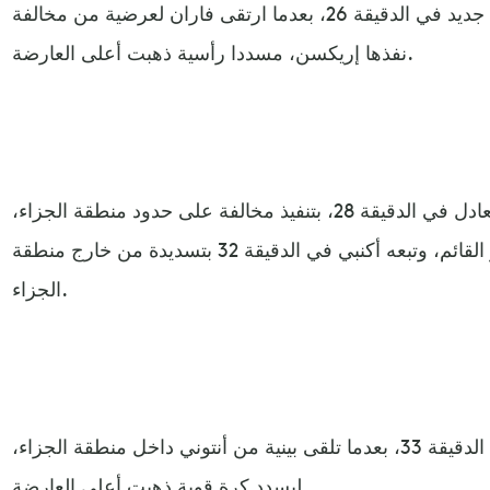
وعاد يونايتد للظهور الهجومي من جديد في الدقيقة 26، بعدما ارتقى فاران لعرضية من مخالفة
نفذها إريكسن، مسددا رأسية ذهبت أعلى العارضة.
وحاول أتيموين من جديد تسجيل التعادل في الدقيقة 28، بتنفيذ مخالفة على حدود منطقة الجزاء،
مسددا كرة مباشرة ذهبت بجوار القائم، وتبعه أكنبي في الدقيقة 32 بتسديدة من خارج منطقة
الجزاء.
وظهر رونالدو للمرة الأولى في الدقيقة 33، بعدما تلقى بينية من أنتوني داخل منطقة الجزاء،
ليسدد كرة قوية ذهبت أعلى العارضة.