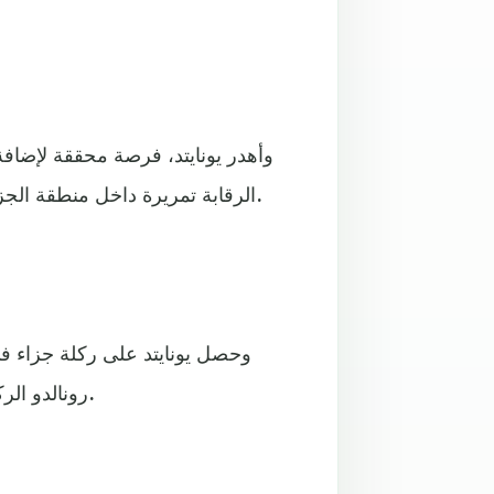
الرقابة تمريرة داخل منطقة الجزاء، مسددا كرة أرضية أبعدها راديليتش من على خط المرمى.
رونالدو الركلة بنجاح، لينتهي الشوط الأول بتقدم مانشستر يونايتد بهدفين.