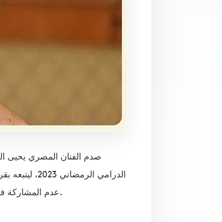
صدم الفنان المصري يحيى ال
الدرامي الرمض
عدم المشاركة في فيلم “بونزو” والذي كان من المقرر أن تبدأ تحضيراته قريبًا.