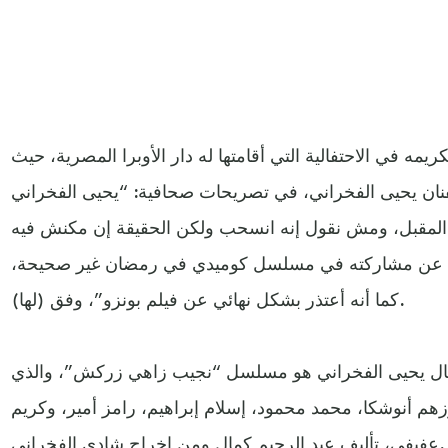
مه في الاحتفالية التي أقامتها له دار الأوبرا المصرية، حيث
لفنان يحيى الفخراني، في تصريحات صحافية: “يحيى الفخراني
المقبل، ومش نقول إنه انسحب ولكن الحقيقة إن مكنش فيه
داولة عن مشاركته في مسلسل كوميدي في رمضان غير صحيحة،
كما أنه أعتذر بشكل نهائي عن فيلم بونزو”، وفق (لها).
مال يحيى الفخراني هو مسلسل “نجيب زاهي زركش”، والذي
برزهم أنوشكا، محمد محمود، إسلام إبراهيم، رامز أمير، وكريم
عفيفي، تأليف عبد الرحيم كمال ومن إخراج شادي الفخراني.