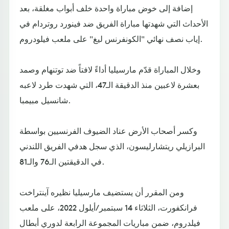
إضافة إلى خوض مباراة واحدة خلف أبواب مغلقة، بعد
الأحداث التي شهدتها مباراة الفريق ضد فينورد روتردام في
إياب نصف نهائي "الكونفرنس ليغ" على ملعب فيلودروم.
وخلال المباراة قدّم مارسيليا أداءً لافتاً ضد توتنهام وصمد
بعشرة لاعبين منذ الدقيقة الـ47، التي شهدت طرد لاعبه
شانسيل مبيمبا.
وكسر أصحاب الأرض عناد الضيوف الفرنسيين بواسطة
البرازيلي ريتشارليسون، الذي سجل هدفي الفريق اللندني
في الدقيقتين الـ76 والـ81.
ومن المقرر أن يستضيف مارسيليا نظيره آينتراخت
فرانكفورت، الثلاثاء 14 سبتمبر/أيلول 2022، على ملعب
فيلدروم، ضمن مباريات المجموعة الرابعة لدوري أبطال