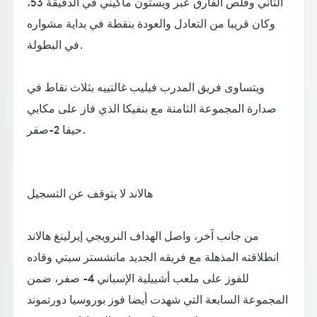
الثاني وقلص الفارق عبر ويستون ماكيني في الدقيقة 53،
وكان قريبا من التعادل والعودة بنقطة في بداية مشواره
في البطولة.
ويتساوى فريق المدرب فيليب غالتييه بثلاث نقاط في
صدارة المجموعة الثامنة مع بنفيكا الذي فاز على مكابي
حيفا 2-صفر.
هالاند لا يتوقف عن التسجيل
من جانب آخر، واصل الهداف النرويجي إيرلينغ هالاند
انطلاقته المذهلة مع فريقه الجديد مانشستر سيتي وقاده
للفوز على ملعب أشبيلية الإسباني 4- صفر، ضمن
المجموعة السابعة التي شهدت أيضا فوز بوروسيا دورتموند