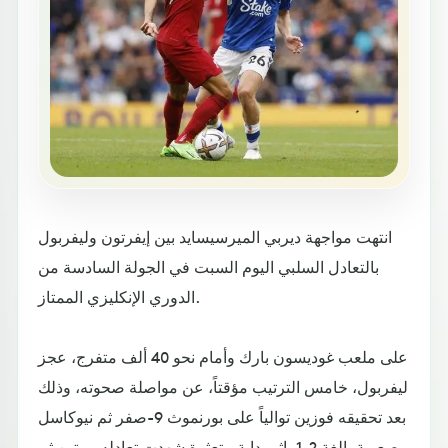
انتهت مواجهة ديربي الميرسيسايد بين إيفرتون وليفربول
بالتعادل السلبي اليوم السبت في الجولة السادسة من
الدوري الإنكليزي الممتاز.
على ملعب غوديسون بارك وأمام نحو 40 ألف متفرج، عجز
ليفربول، خامس الترتيب مؤقتاً، عن مواصلة صحوته، وذلك
بعد تحقيقه فوزين توالياً على بورنموث 9-صفر ثم نيوكاسل
بصعوبة بالغة 2-1، إثر بداية متعثرة شهدت تعادله مرتين ثم