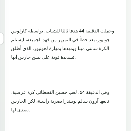
وحملت الدقيقة 44 هدفا ثالثا للشباب، بواسطة كارلوس
جونيور، بعد خطأ في التمرير من فهد الجميعة، ليستلم
الكرة سانتي مينا ويمهدها بمهارة لجونيور، الذي أطلق
تسديدة قوية على يمين حارس أبها.
وفي الدقيقة 64، لعب حسين القحطاني كرة عرضية،
تابعها آرون سالم بوبيندزا بضربة رأسية، لكن الحارس
تصدى لها.