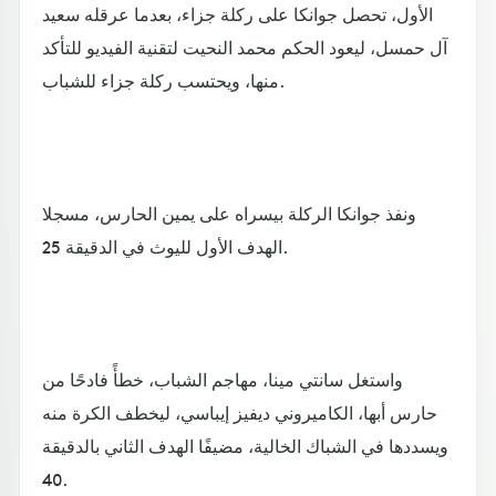
الأول، تحصل جوانكا على ركلة جزاء، بعدما عرقله سعيد
آل حمسل، ليعود الحكم محمد النحيت لتقنية الفيديو للتأكد
منها، ويحتسب ركلة جزاء للشباب.
ونفذ جوانكا الركلة بيسراه على يمين الحارس، مسجلا
الهدف الأول لليوث في الدقيقة 25.
واستغل سانتي مينا، مهاجم الشباب، خطأً فادحًا من
حارس أبها، الكاميروني ديفيز إيباسي، ليخطف الكرة منه
ويسددها في الشباك الخالية، مضيفًا الهدف الثاني بالدقيقة
40.