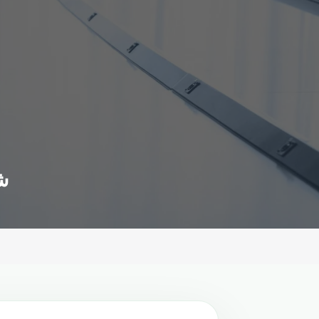
شعبيته تراجعت.. فيسبوك يفقد مكانته بين التطبيقات الأكثر تنزيلا