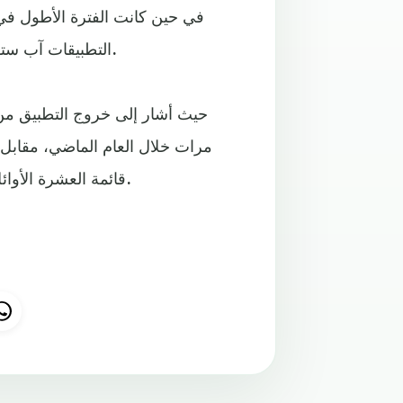
في حين كانت الفترة الأطول في 
التطبيقات آب ستور قدمته منصة داتا دوت أيه.آي تراجع شعبية تطبيق فيسبوك.
قائمة العشرة الأوائل خلال شهور نيسان/أبريل وأيار/مايو وحزيران/يونيو الماضية.