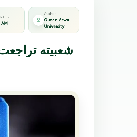
Author
sh time
Queen Arwa
2 AM
University
شعبيته تراجعت.