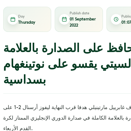
Publish date
Day
Publi
01 September
Thursday
01:0
2022
افظ على الصدارة بالعلامة
السيتي يقسو على نوتينغهام
بسداسية
سجل غابرييل جيسوس هدفا وأضاف غابرييل مارتينيلي هدفا قرب النهاية ليفوز أرسنال 2-1 على
 بالعلامة الكاملة في صدارة الدوري الإنجليزي الممتاز لكرة
القدم الأربعاء.