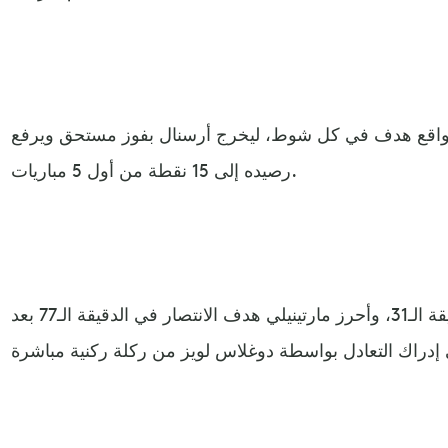
اك بواقع هدف في كل شوط، ليخرج أرسنال بفوز مستحق ويرفع
رصيده إلى 15 نقطة من أول 5 مباريات.
وافتتح جيسوس التسجيل في الدقيقة الـ31، وأحرز مارتينيلي هدف الانتصار في الدقيقة الـ77 بعد