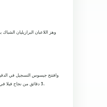
وهز اللاعبان البرازيليان الشب
3 دقائق من نجاح فيلا في إدراك التعادل بواسطة دوغلاس لويز من ركلة ركنية مباشرة.