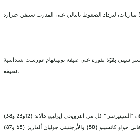
ر سيتي بقوّة بفوزه على ضيفه نوتينغهام فورست بسداسية
نظيفة.
وتناوب على تسجيل أهداف "السيتيزنس" كل من النرويجي إيرلينغ هالاند (12و23 و38)