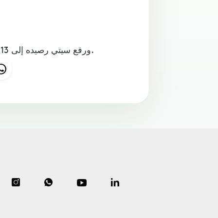
ورفع سيتي رصيده إلى 13 نقطة. في المقابل تجمدّ رصيد نوتينغهام فورست عند 4 نقاط.