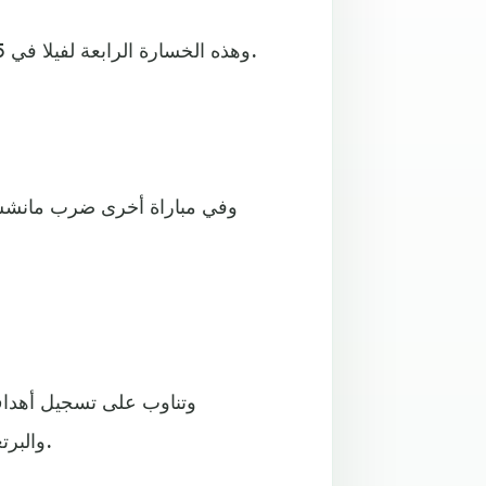
وهذه الخسارة الرابعة لفيلا في 5 مباريات، لتزداد الضغوط بالتالي على المدرب ستيفن جيرارد.
وفي مباراة أخرى ضرب مانشست
والبرتغالي جواو كانسيلو (50) والأرجنتيني جوليان ألفاريز (65 و87).