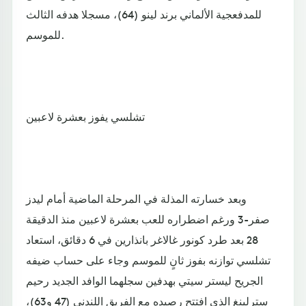
للمدفعجية الألماني برند لينو (64)، مسجلا هدفه الثالث
للموسم.
تشلسي يفوز بعشرة لاعبين
وبعد خسارته المذلة في المرحلة الماضية أمام ليدز
صفر-3 ورغم اضطراره للعب بعشرة لاعبين منذ الدقيقة
28 بعد طرد كونور غالاغر بانذارين في 6 دقائق، استعاد
تشلسي توازنه بفوز ثانٍ للموسم وجاء على حساب ضيفه
الجريح ليستر سيتي بهدفين سجلهما الوافد الجديد رحيم
سترلينغ الذي افتتح رصيده مع الفريق اللندني (47 و63)،