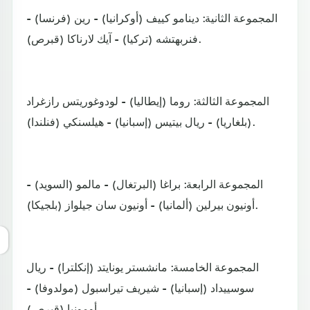
المجموعة الثانية: دينامو كييف (أوكرانيا) - رين (فرنسا) -
فنربهتشه (تركيا) - آيك لارناكا (قبرص).
المجموعة الثالثة: روما (إيطاليا) - لودوغوريتس رازغراد
(بلغاريا) - ريال بيتيس (إسبانيا) - هيلسنكي (فنلندا).
المجموعة الرابعة: براغا (البرتغال) - مالمو (السويد) -
أونيون بيرلين (ألمانيا) - أونيون سان جيلواز (بلجيكا).
المجموعة الخامسة: مانشستر يونايتد (إنكلترا) - ريال
سوسييداد (إسبانيا) - شيريف تيراسبول (مولدوفا) -
أومونيا (قبرص).