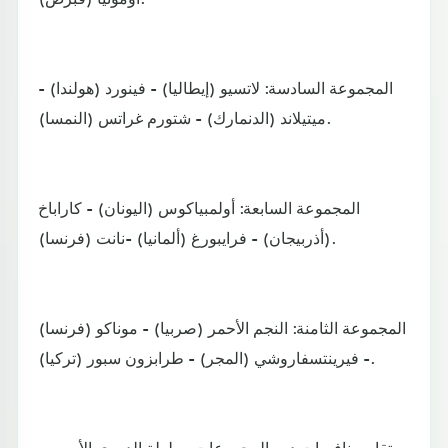
المجموعة السادسة: لاتسيو (إيطاليا) - فينورد (هولندا) -
ميتيلاند (الدنمارك) - شتورم غراتس (النمسا).
المجموعة السابعة: أولمبياكوس (اليونان) - كاراباخ
(أذربيجان) - فرايبورغ (ألمانيا) -نانت (فرنسا).
المجموعة الثامنة: النجم الأحمر (صربيا) - موناكو (فرنسا)
- فيرينتسفاروشي (المجر) - طرابزون سبور (تركيا).
وتقام منافسات دور المجموعات ببطولة الدوري الأوروبي