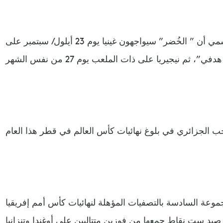
وكشف الاتحاد في موقعه الرسمي أن ” الخُضر” سيواجهون غينيا يوم 23 أيلول/ سبتمبر على
موعة السادسة بالتصفيات المؤهلة لنهائيات كأس أمم إفريقيا
 المؤجلة إلى مطلع 2024، برصيد ست نقاط جمعها من فوزين متتاليين على أوغندا وتنزانيا