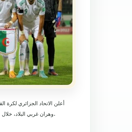
أعلن الاتحاد الجزائري لكرة الق
وهران غربي البلاد، خلال فترة التوقف الدولي المقبلة بين 19 و27 أيلول/ سبتمبر المقبل.