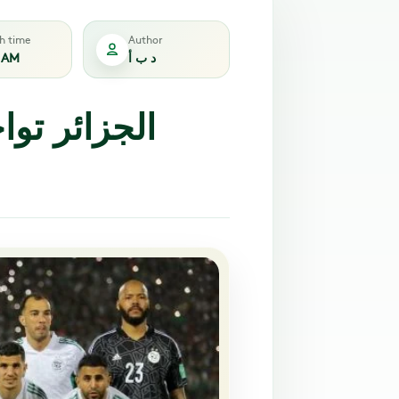
sh time
Author
د ب أ
1 AM
الجزائر تواج