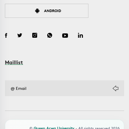
ANDROID
Maillist
©
Queen Arwa University
- All rights reserved 2026