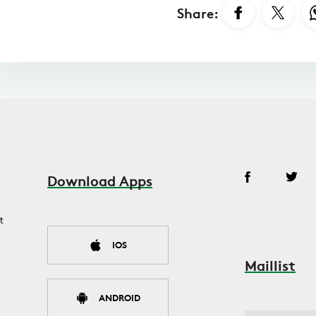
Share:
Download Apps
t
IOS
Maillist
ANDROID