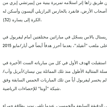
طريق زاها إثر استلامه تمريرة بينية من إيبيرتشي إيزي من
صحاب الأرض، فانفرد بالحارس البرازيلي أليسون وأسكن له
الكرة إلى يساره (32).
يستال بالاس يسجّل في مباراتين مختلفتين أمام ليفربول في
استقبلت الهدف الأول في كل من مبارياته الست الأخيرة في
لة المتتالية الأطول منذ تلك المماثلة بين نيسان/أبريل وآب/
. ورغم ذلك، لم يخسر ليفربول أياً من تلك المباريات الخمس السابقة وفق
شبكة "أوبتا" للإحصاءات الرياضية.
ي الدقيقة السابعة والخمسين، عندما تلقى نونيز بطاقة حمراء