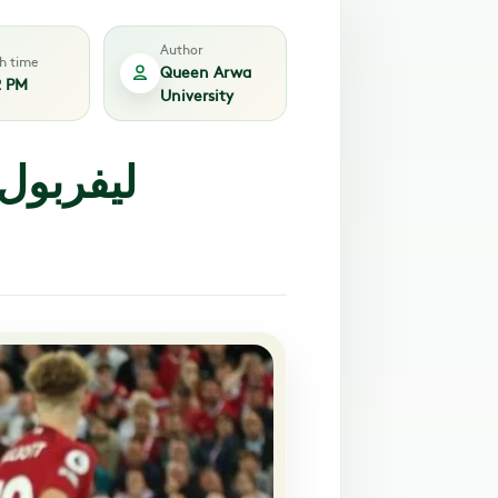
Author
sh time
Queen Arwa
2 PM
University
ليفربول 