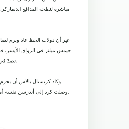
مباشرة لنطحه المدافع الدنماركي
غير أن دولاب الحظ عاد وبرم لصال
جيمس ميلنر في الرواق الأيسر، فرا
تصدّ في الزاوية اليسرى البعيدة للحارس الإسباني فيسينتي غايتا (61).
وكاد كريستال بالاس أن يحرم ل
وصلت كرة إلى أندرسن نفسه أمام المرمى، غير أنه حوّلها بعيدة فوق عارضة أليسون (90+4).