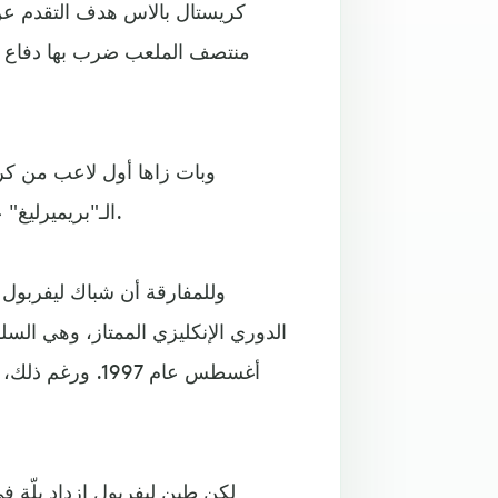
كريستال بالاس هدف التقدم عن 
منتصف الملعب ضرب بها دفاع أ
وبات زاها أول لاعب من كر
الـ"بريميرليغ" على ملعب "أنفيلد"، بعدما أحرز هدفاً أيضاً في أيار/مايو 2015.
وللمفارقة أن شباك ليفربول 
الدوري الإنكليزي الممتاز، وهي السلس
أغسطس عام 1997
لكن طين ليفربول ازداد بلّة ف