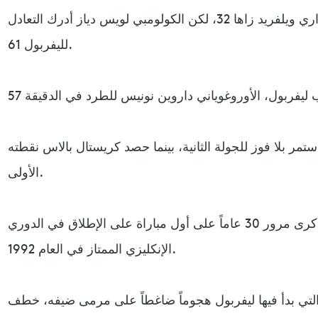
وتقدم الفريق الزائر أولاً عبر الإيفواري ويلفريد زاها 32، لكن الكولومبي لويس دياز أدرك التعادل
لليفربول 61.
مر بلا فوز للجولة الثانية، بينما حصد كريستال بالاس نقطته
الأولى.
وصادفت هذه المباراة مع ذكرى مرور 30 عاماً على أول مباراة على الإطلاق في الدوري
الإنكليزي الممتاز في العام 1992.
ي بدأ فيها ليفربول هجوماً ضاغطاً على مرمى ضيفه، خطف