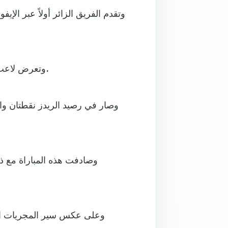
وتعرض لاعب ليفربول، الأوروغوياني داروين نونيس للطرد في الدقيقة 57.
وصار في رصيد الريدز نقطتان واست
وعلى عكس سير المجريات الت