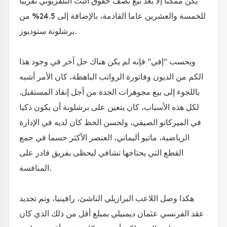
يكن ممكنا إلا بعد بيع نصف حقوق البث التلفزيوني تقريبا
للخمسة والعشرين عاما القادمة، بالإضافة إلى 24.5% من
برشلونة ستوديوز.
وبحسب "إفي" فإنه لم يكن هناك حل آخر في وجود هذا
الكم من الديون وفاتورة الرواتب الباهظة، كان الأمر أشبه
باللجوء إلى بيع مجوهرات الجدة من أجل إنقاذ المستقبل.
لكل هذه الأسباب، كان يتعين على برشلونة أن يكون ذكيا
في الميركاتو الصيفي، ولحسن الحظ كان لديه في الإدارة
الرياضية، ماتيو أليماني، العنصر الأكثر حسما في جمع
القطع التي يحتاجها تشافي ليحظى بفريق قادر على
المنافسة.
هكذا وصل اللاعب البرازيلي الناشئ، رافينيا، وتم تجديد
عقد الفرنسي عثمان ديمبيلي بمبلغ أقل من ذلك الذي كان