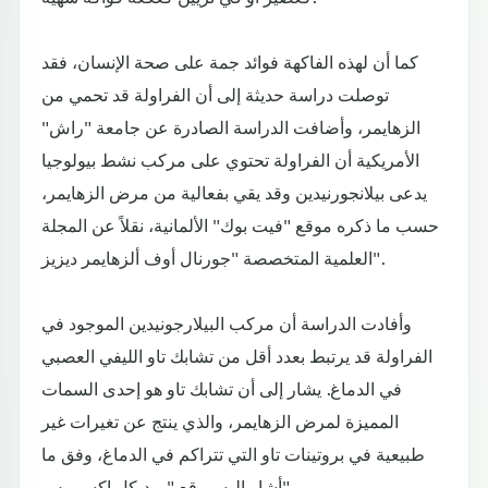
كما أن لهذه الفاكهة فوائد جمة على صحة الإنسان، فقد
توصلت دراسة حديثة إلى أن الفراولة قد تحمي من
الزهايمر، وأضافت الدراسة الصادرة عن جامعة "راش"
الأمريكية أن الفراولة تحتوي على مركب نشط بيولوجيا
يدعى بيلانجورنيدين وقد يقي بفعالية من مرض الزهايمر،
حسب ما ذكره موقع "فيت بوك" الألمانية، نقلاً عن المجلة
العلمية المتخصصة "جورنال أوف ألزهايمر ديزيز".
وأفادت الدراسة أن مركب البيلارجونيدين الموجود في
الفراولة قد يرتبط بعدد أقل من تشابك تاو الليفي العصبي
في الدماغ. يشار إلى أن تشابك تاو هو إحدى السمات
المميزة لمرض الزهايمر، والذي ينتج عن تغيرات غير
طبيعية في بروتينات تاو التي تتراكم في الدماغ، وفق ما
أشار إليه موقع "ميديكل إكسبريس".