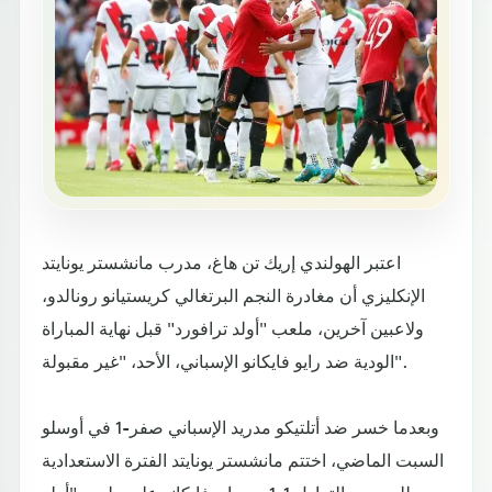
اعتبر الهولندي إريك تن هاغ، مدرب مانشستر يونايتد
الإنكليزي أن مغادرة النجم البرتغالي كريستيانو رونالدو،
ولاعبين آخرين، ملعب "أولد ترافورد" قبل نهاية المباراة
الودية ضد رايو فايكانو الإسباني، الأحد، "غير مقبولة".
وبعدما خسر ضد أتلتيكو مدريد الإسباني صفر-1 في أوسلو
السبت الماضي، اختتم مانشستر يونايتد الفترة الاستعدادية