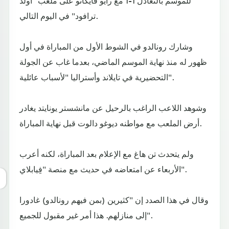
للموسم بالتعادل 1-1 مع رايو فايكانو على ملعب "أولد
ترافود" في اليوم التالي.
وشارك رونالدو في الشوط الأول من المباراة في أول
ظهور له منذ نهاية الموسم الماضي، بعدما غاب عن الجولة
التحضيرية في تايلاند وأستراليا "لأسباب عائلية".
وشوهد اللاعب الراغب بالرحيل عن مانشستر يونايتد يغادر
أرض الملعب مع مواطنه ديوغو دالوت قبل نهاية المباراة.
ولم يتحدث تن هاغ مع الإعلام بعد المباراة، لكنه أعرب
الأربعاء عن امتعاضه في حديث مع منصة "فِيابلاي".
وقال في هذا الصدد إن "كثيرين (بمن فيهم رونالدو) غادورا
إلى منازلهم. هذا أمر غير مقبول للجميع".