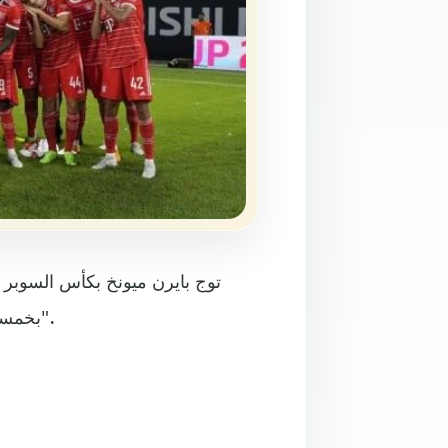
توج بايرن ميونخ بكأس السوبر ا
بخمسة أهداف لثلاثة في مباراة مثيرة احتضنها ملعب "ريد بول أرينا".