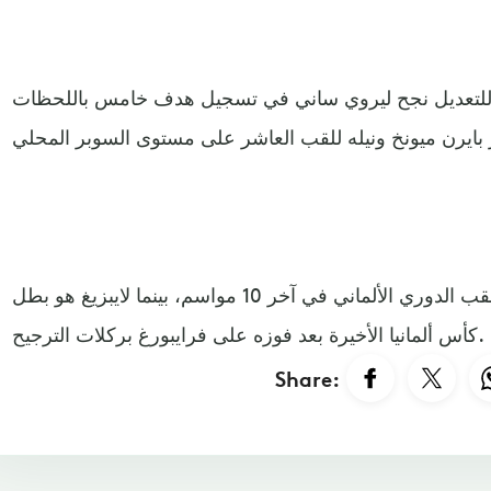
غ للتعديل نجح ليروي ساني في تسجيل هدف خامس باللحظات
يذكر أن بايرن ميونخ هو صاحب لقب الدوري الألماني في آخر 10 مواسم، بينما لايبزيغ هو بطل
كأس ألمانيا الأخيرة بعد فوزه على فرايبورغ بركلات الترجيح.
Share: