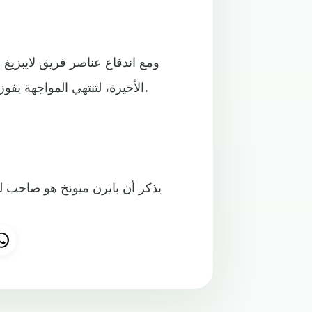
ومع اندفاع عناصر فريق لايبزي
الأخيرة، لتنتهي المواجهة بفوز بايرن ميونخ ونيله للقب العاشر على مستوى السوبر المحلي.