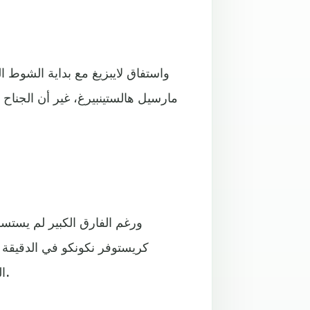
مارسيل هالستينبيرغ، غير أن الجناح 
ورغم الفارق الكبير لم يستسل
المباراة بهدف ثالث في مرمى مانويل نوير جاء عند الدقيقة 89.