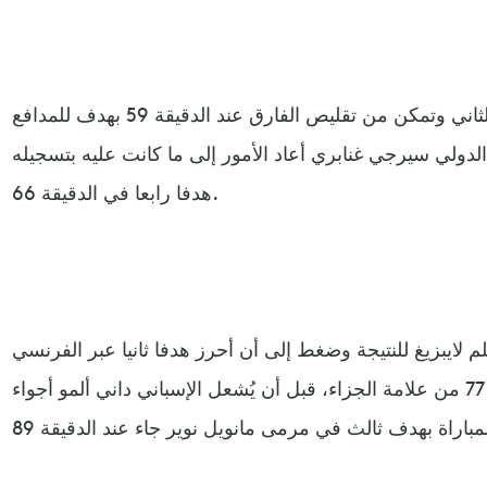
واستفاق لايبزيغ مع بداية الشوط الثاني وتمكن من تقليص الفارق عند الدقيقة 59 بهدف للمدافع
الدولي سيرجي غنابري أعاد الأمور إلى ما كانت عليه بتسجيله
هدفا رابعا في الدقيقة 66.
م لايبزيغ للنتيجة وضغط إلى أن أحرز هدفا ثانيا عبر الفرنسي
كريستوفر نكونكو في الدقيقة 77 من علامة الجزاء، قبل أن يُشعل الإسباني داني ألمو أجواء