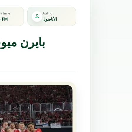
sh time
Author
الأناضول
5 PM
بايرن ميون