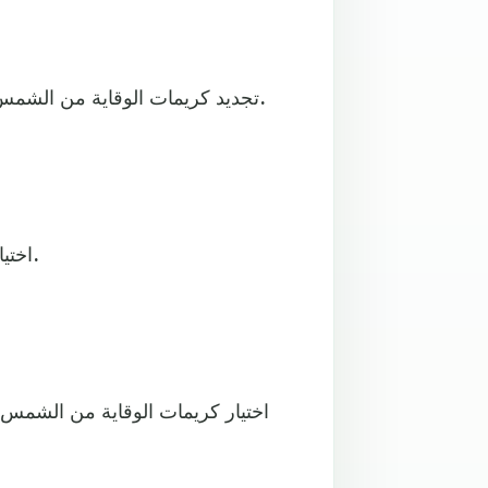
4- تجديد كريمات الوقاية من الشمس بعد الذهاب للبحر أو أحواض السباحة خلال ساعات النهار.
5- اختيار الشواطئ النظيفة وأحواض السباحة المعقمة بشكل جيد.