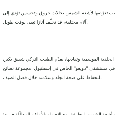
سبب تعرّضها لأشعة الشمس بحالات حروق وتحسس تؤدي إلى
آلام مختلفة، قد تخلّف آثارًا تبقى لوقت طويل.
جلدية الموسمية وتفاديها، يقدّم الطبيب التركي شفيق بكير،
ة في مستشفى "دويغو" الخاص في إسطنبول، مجموعة نصائح
للحفاظ على صحة الجلد وسلامته خلال فصل الصيف.
1- تجنب وضع مساحيق التجميل تحت أشعة الشمس الحارقة، مع الاحتماء بالأماكن المظلّلة في